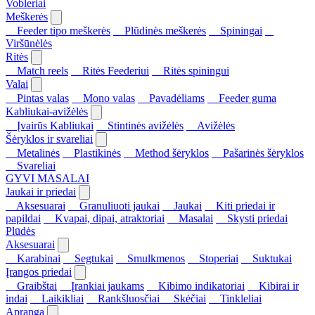
Vobleriai
Meškerės
Feeder tipo meškerės
Plūdinės meškerės
Spiningai
Viršūnėlės
Ritės
Match reels
Ritės Feederiui
Ritės spiningui
Valai
Pintas valas
Mono valas
Pavadėliams
Feeder guma
Kabliukai-avižėlės
Įvairūs Kabliukai
Stintinės avižėlės
Avižėlės
Šėryklos ir svareliai
Metalinės
Plastikinės
Method šėryklos
Pašarinės šėryklos
Svareliai
GYVI MASALAI
Jaukai ir priedai
Aksesuarai
Granuliuoti jaukai
Jaukai
Kiti priedai ir
papildai
Kvapai, dipai, atraktoriai
Masalai
Skysti priedai
Plūdės
Aksesuarai
Karabinai
Segtukai
Smulkmenos
Stoperiai
Suktukai
Įrangos priedai
Graibštai
Įrankiai jaukams
Kibimo indikatoriai
Kibirai ir
indai
Laikikliai
Rankšluosčiai
Skėčiai
Tinkleliai
Apranga