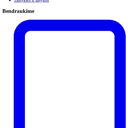
Taisyklės ir sąlygos
Bendraukime