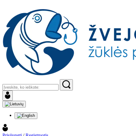
Prisijungti
/
Registruotis