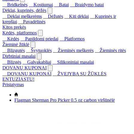
Bridkelnės
Kostiumai
Batai
Braidymo batai
Dėklai, kuprinės, dėžės
Dėklai meškerėms
Dėžutės
Kiti dėklai
Kuprinės ir
krepšiai
Pavadėlinės
Kitos prekės
Kėdės, platformos
Kėdės
Papildomi priedai
Platformos
Žieminė žūklė
Blizgutės
Švytuoklės
Žieminės meškerės
Žieminės ritės
Dirbtiniai masalai
Blizgės
Galvakabliai
Silikoniniai masalai
DOVANŲ KUPONAI
DOVANŲ KUPONAI
ŽVEJYBA SU ŽŪKLĖS
ENTUZIASTU!
Pristatymas
Flagman Sherman Pro Picker 0.5 oz carbon viršūnėlė