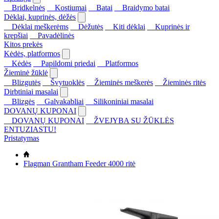
Bridkelnės
Kostiumai
Batai
Braidymo batai
Dėklai, kuprinės, dėžės
Dėklai meškerėms
Dėžutės
Kiti dėklai
Kuprinės ir
krepšiai
Pavadėlinės
Kitos prekės
Kėdės, platformos
Kėdės
Papildomi priedai
Platformos
Žieminė žūklė
Blizgutės
Švytuoklės
Žieminės meškerės
Žieminės ritės
Dirbtiniai masalai
Blizgės
Galvakabliai
Silikoniniai masalai
DOVANŲ KUPONAI
DOVANŲ KUPONAI
ŽVEJYBA SU ŽŪKLĖS
ENTUZIASTU!
Pristatymas
Flagman Grantham Feeder 4000 ritė