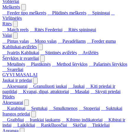
Vobleriai
Meškerės
Feeder tipo meškerės
Plūdinės meškerės
Spiningai
Viršūnėlės
Ritės
Match reels
Ritės Feederiui
Ritės spiningui
Valai
Pintas valas
Mono valas
Pavadėliams
Feeder guma
Kabliukai-avižėlės
Įvairūs Kabliukai
Stintinės avižėlės
Avižėlės
Šėryklos ir svareliai
Metalinės
Plastikinės
Method šėryklos
Pašarinės šėryklos
Svareliai
GYVI MASALAI
Jaukai ir priedai
Aksesuarai
Granuliuoti jaukai
Jaukai
Kiti priedai ir
papildai
Kvapai, dipai, atraktoriai
Masalai
Skysti priedai
Plūdės
Aksesuarai
Karabinai
Segtukai
Smulkmenos
Stoperiai
Suktukai
Įrangos priedai
Graibštai
Įrankiai jaukams
Kibimo indikatoriai
Kibirai ir
indai
Laikikliai
Rankšluosčiai
Skėčiai
Tinkleliai
Apranga