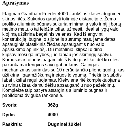
Aprašymas
Flagman Grantham Feeder 4000
- aukštos klasės dugninei
skirtos ritės. Sukurtos gaudyti tolimoje distancijoje. Žemo
profilio aliuminio būgnas sukuria minimalią valo trintį į bortą
metimo metu, o tai leidžia toliau užmesti. Idealiai lygų valo
klojimą užtikrina begalinis velenas. Kad išlengvinti
konstrukciją, būgnelio sijonėlis sutrumpintas, jame dėtas
apsauginis plastikinis žiedas apsaugantis nuo valo
apsisukimo aplink ašį. Du metaliniai klipsai didina
klipsavimosi galimybes, juo labiau jos skirtingų spalvų.
Korpusas ir rotorius pagaminti iš tvirto plastiko, dėl ko ritės
pakankamai lengvos savo gabaritams. Galingas
mechanizmas surinktas su 10 nerūdijančio plieno guolių, kas
užtikrina ilgaamžiškumą ir eigos tolygumą. Priekinis stabdis
labai tiksliai reguliuojamas. Kiekviena ritė komplektuojama
su tvirtu užtraukiamu dėklu apsaugančiu nuo pažeidimų.
Komplekte taip pat yra atsarginis aliuminio būgnas ir
papildoma dviguba rankenėlė.
Svoris:
362g
Dydis:
4000
Paskirtis:
Dugninei žūklei