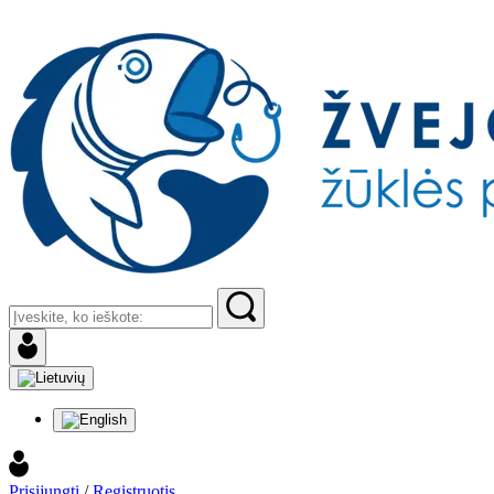
Prisijungti
/
Registruotis