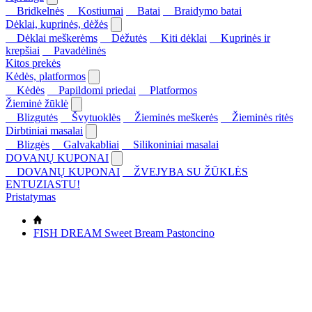
Bridkelnės
Kostiumai
Batai
Braidymo batai
Dėklai, kuprinės, dėžės
Dėklai meškerėms
Dėžutės
Kiti dėklai
Kuprinės ir
krepšiai
Pavadėlinės
Kitos prekės
Kėdės, platformos
Kėdės
Papildomi priedai
Platformos
Žieminė žūklė
Blizgutės
Švytuoklės
Žieminės meškerės
Žieminės ritės
Dirbtiniai masalai
Blizgės
Galvakabliai
Silikoniniai masalai
DOVANŲ KUPONAI
DOVANŲ KUPONAI
ŽVEJYBA SU ŽŪKLĖS
ENTUZIASTU!
Pristatymas
FISH DREAM Sweet Bream Pastoncino