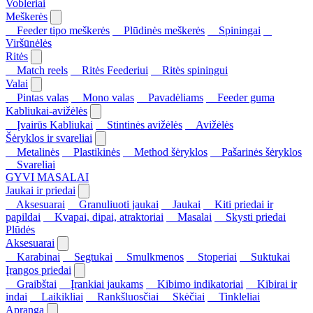
Vobleriai
Meškerės
Feeder tipo meškerės
Plūdinės meškerės
Spiningai
Viršūnėlės
Ritės
Match reels
Ritės Feederiui
Ritės spiningui
Valai
Pintas valas
Mono valas
Pavadėliams
Feeder guma
Kabliukai-avižėlės
Įvairūs Kabliukai
Stintinės avižėlės
Avižėlės
Šėryklos ir svareliai
Metalinės
Plastikinės
Method šėryklos
Pašarinės šėryklos
Svareliai
GYVI MASALAI
Jaukai ir priedai
Aksesuarai
Granuliuoti jaukai
Jaukai
Kiti priedai ir
papildai
Kvapai, dipai, atraktoriai
Masalai
Skysti priedai
Plūdės
Aksesuarai
Karabinai
Segtukai
Smulkmenos
Stoperiai
Suktukai
Įrangos priedai
Graibštai
Įrankiai jaukams
Kibimo indikatoriai
Kibirai ir
indai
Laikikliai
Rankšluosčiai
Skėčiai
Tinkleliai
Apranga