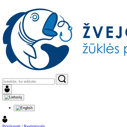
Prisijungti
/
Registruotis