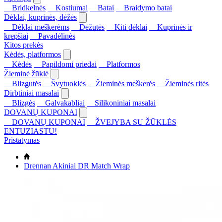
Bridkelnės
Kostiumai
Batai
Braidymo batai
Dėklai, kuprinės, dėžės
Dėklai meškerėms
Dėžutės
Kiti dėklai
Kuprinės ir
krepšiai
Pavadėlinės
Kitos prekės
Kėdės, platformos
Kėdės
Papildomi priedai
Platformos
Žieminė žūklė
Blizgutės
Švytuoklės
Žieminės meškerės
Žieminės ritės
Dirbtiniai masalai
Blizgės
Galvakabliai
Silikoniniai masalai
DOVANŲ KUPONAI
DOVANŲ KUPONAI
ŽVEJYBA SU ŽŪKLĖS
ENTUZIASTU!
Pristatymas
Drennan Akiniai DR Match Wrap