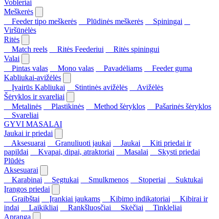
Vobleriai
Meškerės
Feeder tipo meškerės
Plūdinės meškerės
Spiningai
Viršūnėlės
Ritės
Match reels
Ritės Feederiui
Ritės spiningui
Valai
Pintas valas
Mono valas
Pavadėliams
Feeder guma
Kabliukai-avižėlės
Įvairūs Kabliukai
Stintinės avižėlės
Avižėlės
Šėryklos ir svareliai
Metalinės
Plastikinės
Method šėryklos
Pašarinės šėryklos
Svareliai
GYVI MASALAI
Jaukai ir priedai
Aksesuarai
Granuliuoti jaukai
Jaukai
Kiti priedai ir
papildai
Kvapai, dipai, atraktoriai
Masalai
Skysti priedai
Plūdės
Aksesuarai
Karabinai
Segtukai
Smulkmenos
Stoperiai
Suktukai
Įrangos priedai
Graibštai
Įrankiai jaukams
Kibimo indikatoriai
Kibirai ir
indai
Laikikliai
Rankšluosčiai
Skėčiai
Tinkleliai
Apranga