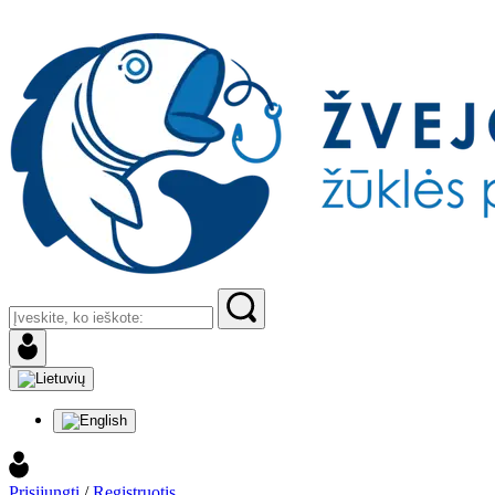
Prisijungti
/
Registruotis