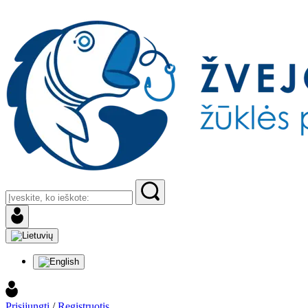
Prisijungti
/
Registruotis