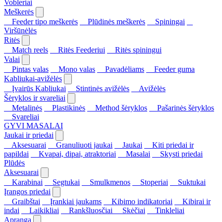
Vobleriai
Meškerės
Feeder tipo meškerės
Plūdinės meškerės
Spiningai
Viršūnėlės
Ritės
Match reels
Ritės Feederiui
Ritės spiningui
Valai
Pintas valas
Mono valas
Pavadėliams
Feeder guma
Kabliukai-avižėlės
Įvairūs Kabliukai
Stintinės avižėlės
Avižėlės
Šėryklos ir svareliai
Metalinės
Plastikinės
Method šėryklos
Pašarinės šėryklos
Svareliai
GYVI MASALAI
Jaukai ir priedai
Aksesuarai
Granuliuoti jaukai
Jaukai
Kiti priedai ir
papildai
Kvapai, dipai, atraktoriai
Masalai
Skysti priedai
Plūdės
Aksesuarai
Karabinai
Segtukai
Smulkmenos
Stoperiai
Suktukai
Įrangos priedai
Graibštai
Įrankiai jaukams
Kibimo indikatoriai
Kibirai ir
indai
Laikikliai
Rankšluosčiai
Skėčiai
Tinkleliai
Apranga