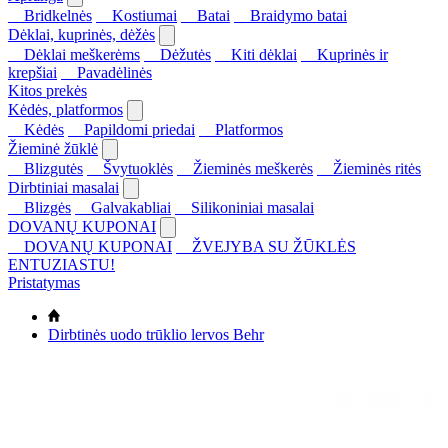
Bridkelnės
Kostiumai
Batai
Braidymo batai
Dėklai, kuprinės, dėžės
Dėklai meškerėms
Dėžutės
Kiti dėklai
Kuprinės ir
krepšiai
Pavadėlinės
Kitos prekės
Kėdės, platformos
Kėdės
Papildomi priedai
Platformos
Žieminė žūklė
Blizgutės
Švytuoklės
Žieminės meškerės
Žieminės ritės
Dirbtiniai masalai
Blizgės
Galvakabliai
Silikoniniai masalai
DOVANŲ KUPONAI
DOVANŲ KUPONAI
ŽVEJYBA SU ŽŪKLĖS
ENTUZIASTU!
Pristatymas
Dirbtinės uodo trūklio lervos Behr