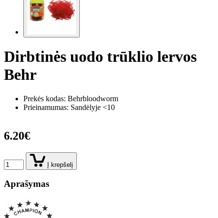
Dirbtinės uodo trūklio lervos
Behr
Prekės kodas:
Behrbloodworm
Prieinamumas: Sandėlyje <10
6.20€
Į krepšelį
Aprašymas