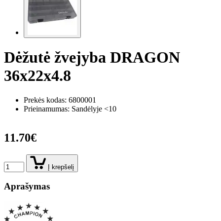
Dėžutė žvejyba DRAGON
36x22x4.8
Prekės kodas:
6800001
Prieinamumas: Sandėlyje <10
11.70€
Į krepšelį
Aprašymas