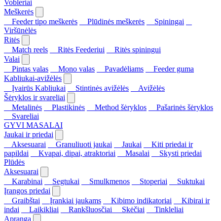
Vobleriai
Meškerės
Feeder tipo meškerės
Plūdinės meškerės
Spiningai
Viršūnėlės
Ritės
Match reels
Ritės Feederiui
Ritės spiningui
Valai
Pintas valas
Mono valas
Pavadėliams
Feeder guma
Kabliukai-avižėlės
Įvairūs Kabliukai
Stintinės avižėlės
Avižėlės
Šėryklos ir svareliai
Metalinės
Plastikinės
Method šėryklos
Pašarinės šėryklos
Svareliai
GYVI MASALAI
Jaukai ir priedai
Aksesuarai
Granuliuoti jaukai
Jaukai
Kiti priedai ir
papildai
Kvapai, dipai, atraktoriai
Masalai
Skysti priedai
Plūdės
Aksesuarai
Karabinai
Segtukai
Smulkmenos
Stoperiai
Suktukai
Įrangos priedai
Graibštai
Įrankiai jaukams
Kibimo indikatoriai
Kibirai ir
indai
Laikikliai
Rankšluosčiai
Skėčiai
Tinkleliai
Apranga