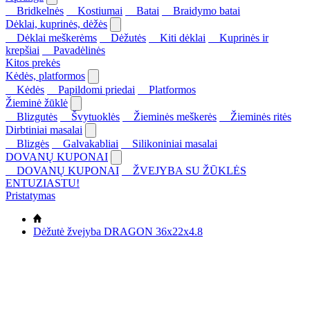
Bridkelnės
Kostiumai
Batai
Braidymo batai
Dėklai, kuprinės, dėžės
Dėklai meškerėms
Dėžutės
Kiti dėklai
Kuprinės ir
krepšiai
Pavadėlinės
Kitos prekės
Kėdės, platformos
Kėdės
Papildomi priedai
Platformos
Žieminė žūklė
Blizgutės
Švytuoklės
Žieminės meškerės
Žieminės ritės
Dirbtiniai masalai
Blizgės
Galvakabliai
Silikoniniai masalai
DOVANŲ KUPONAI
DOVANŲ KUPONAI
ŽVEJYBA SU ŽŪKLĖS
ENTUZIASTU!
Pristatymas
Dėžutė žvejyba DRAGON 36x22x4.8