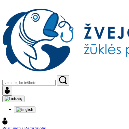
Prisijungti
/
Registruotis