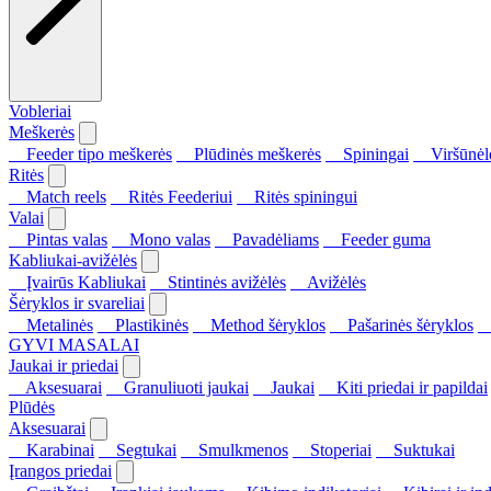
Vobleriai
Meškerės
Feeder tipo meškerės
Plūdinės meškerės
Spiningai
Viršūnėl
Ritės
Match reels
Ritės Feederiui
Ritės spiningui
Valai
Pintas valas
Mono valas
Pavadėliams
Feeder guma
Kabliukai-avižėlės
Įvairūs Kabliukai
Stintinės avižėlės
Avižėlės
Šėryklos ir svareliai
Metalinės
Plastikinės
Method šėryklos
Pašarinės šėryklos
S
GYVI MASALAI
Jaukai ir priedai
Aksesuarai
Granuliuoti jaukai
Jaukai
Kiti priedai ir papildai
Plūdės
Aksesuarai
Karabinai
Segtukai
Smulkmenos
Stoperiai
Suktukai
Įrangos priedai