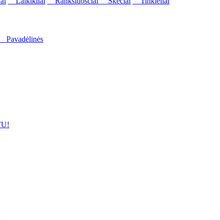
ai
Laikikliai
Rankšluosčiai
Skėčiai
Tinkleliai
Pavadėlinės
U!