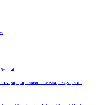
ės
vareliai
Kvapai, dipai, atraktoriai
Masalai
Skysti priedai