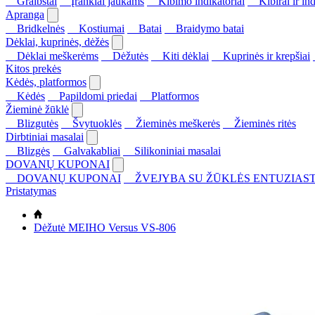
Graibštai
Įrankiai jaukams
Kibimo indikatoriai
Kibirai ir ind
Apranga
Bridkelnės
Kostiumai
Batai
Braidymo batai
Dėklai, kuprinės, dėžės
Dėklai meškerėms
Dėžutės
Kiti dėklai
Kuprinės ir krepšiai
Kitos prekės
Kėdės, platformos
Kėdės
Papildomi priedai
Platformos
Žieminė žūklė
Blizgutės
Švytuoklės
Žieminės meškerės
Žieminės ritės
Dirbtiniai masalai
Blizgės
Galvakabliai
Silikoniniai masalai
DOVANŲ KUPONAI
DOVANŲ KUPONAI
ŽVEJYBA SU ŽŪKLĖS ENTUZIAST
Pristatymas
Dėžutė MEIHO Versus VS-806