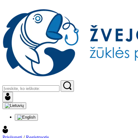
Prisijungti
/
Registruotis