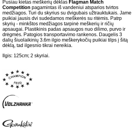
Pusiau kietas meškerių dėklas
Flagman Match
Competition
pagamintas iš vandeniui atsparios tvirtos
medžiagos. Turi du skyrius su dvigubais užtrauktukais. Jame
puikiai jausis dvi sudedamos meškerės su ritėmis. Patrp
skyrių - minkštos medžiagos tarpinė meškerių ir ričių
apsaugai. Plastikinis padas apsaugos nuo dilimo, purvo ir
drėgmės. Patogios transportavimo rankenos. Daugelis 3
dalių šiuolaikinių 3.6m ilgio meškerykočių puikiai tilps į šitą
dėklą, tad ilgesnio tikrai nereikia.
Ilgis: 125cm; 2 skyriai.