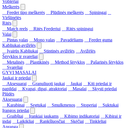
Vobleriai
Meškerės
Feeder tipo meškerės
Plūdinės meškerės
Spiningai
Viršūnėlės
Ritės
Match reels
Ritės Feederiui
Ritės spiningui
Valai
Pintas valas
Mono valas
Pavadėliams
Feeder guma
Kabliukai-avižėlės
Įvairūs Kabliukai
Stintinės avižėlės
Avižėlės
Šėryklos ir svareliai
Metalinės
Plastikinės
Method šėryklos
Pašarinės šėryklos
Svareliai
GYVI MASALAI
Jaukai ir priedai
Aksesuarai
Granuliuoti jaukai
Jaukai
Kiti priedai ir
papildai
Kvapai, dipai, atraktoriai
Masalai
Skysti priedai
Plūdės
Aksesuarai
Karabinai
Segtukai
Smulkmenos
Stoperiai
Suktukai
Įrangos priedai
Graibštai
Įrankiai jaukams
Kibimo indikatoriai
Kibirai ir
indai
Laikikliai
Rankšluosčiai
Skėčiai
Tinkleliai
Apranga