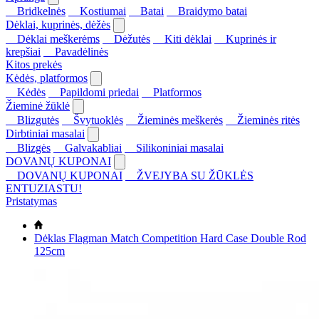
Bridkelnės
Kostiumai
Batai
Braidymo batai
Dėklai, kuprinės, dėžės
Dėklai meškerėms
Dėžutės
Kiti dėklai
Kuprinės ir
krepšiai
Pavadėlinės
Kitos prekės
Kėdės, platformos
Kėdės
Papildomi priedai
Platformos
Žieminė žūklė
Blizgutės
Švytuoklės
Žieminės meškerės
Žieminės ritės
Dirbtiniai masalai
Blizgės
Galvakabliai
Silikoniniai masalai
DOVANŲ KUPONAI
DOVANŲ KUPONAI
ŽVEJYBA SU ŽŪKLĖS
ENTUZIASTU!
Pristatymas
Dėklas Flagman Match Competition Hard Case Double Rod
125cm