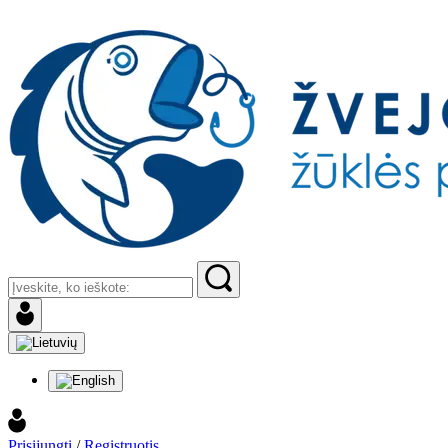
Prisijungti
/
Registruotis