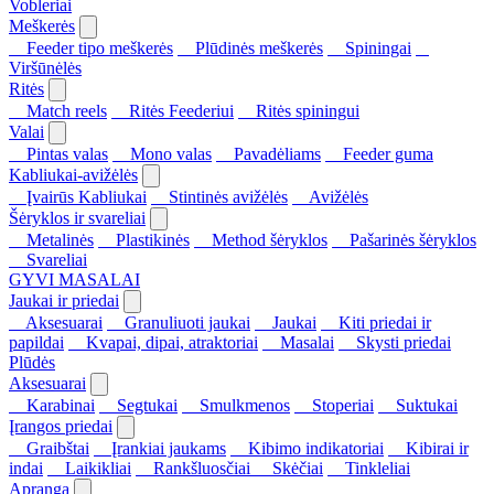
Vobleriai
Meškerės
Feeder tipo meškerės
Plūdinės meškerės
Spiningai
Viršūnėlės
Ritės
Match reels
Ritės Feederiui
Ritės spiningui
Valai
Pintas valas
Mono valas
Pavadėliams
Feeder guma
Kabliukai-avižėlės
Įvairūs Kabliukai
Stintinės avižėlės
Avižėlės
Šėryklos ir svareliai
Metalinės
Plastikinės
Method šėryklos
Pašarinės šėryklos
Svareliai
GYVI MASALAI
Jaukai ir priedai
Aksesuarai
Granuliuoti jaukai
Jaukai
Kiti priedai ir
papildai
Kvapai, dipai, atraktoriai
Masalai
Skysti priedai
Plūdės
Aksesuarai
Karabinai
Segtukai
Smulkmenos
Stoperiai
Suktukai
Įrangos priedai
Graibštai
Įrankiai jaukams
Kibimo indikatoriai
Kibirai ir
indai
Laikikliai
Rankšluosčiai
Skėčiai
Tinkleliai
Apranga