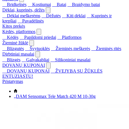
Bridkelnės
Kostiumai
Batai
Braidymo batai
Dėklai, kuprinės, dėžės
Dėklai meškerėms
Dėžutės
Kiti dėklai
Kuprinės ir
krepšiai
Pavadėlinės
Kitos prekės
Kėdės, platformos
Kėdės
Papildomi priedai
Platformos
Žieminė žūklė
Blizgutės
Švytuoklės
Žieminės meškerės
Žieminės ritės
Dirbtiniai masalai
Blizgės
Galvakabliai
Silikoniniai masalai
DOVANŲ KUPONAI
DOVANŲ KUPONAI
ŽVEJYBA SU ŽŪKLĖS
ENTUZIASTU!
Pristatymas
„DAM Sensomax Tele Match 420 M 10-30g