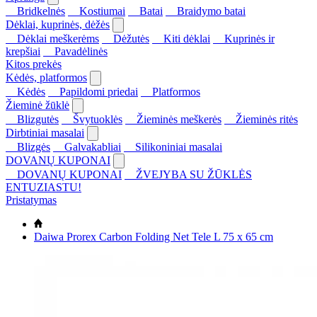
Bridkelnės
Kostiumai
Batai
Braidymo batai
Dėklai, kuprinės, dėžės
Dėklai meškerėms
Dėžutės
Kiti dėklai
Kuprinės ir
krepšiai
Pavadėlinės
Kitos prekės
Kėdės, platformos
Kėdės
Papildomi priedai
Platformos
Žieminė žūklė
Blizgutės
Švytuoklės
Žieminės meškerės
Žieminės ritės
Dirbtiniai masalai
Blizgės
Galvakabliai
Silikoniniai masalai
DOVANŲ KUPONAI
DOVANŲ KUPONAI
ŽVEJYBA SU ŽŪKLĖS
ENTUZIASTU!
Pristatymas
Daiwa Prorex Carbon Folding Net Tele L 75 x 65 cm