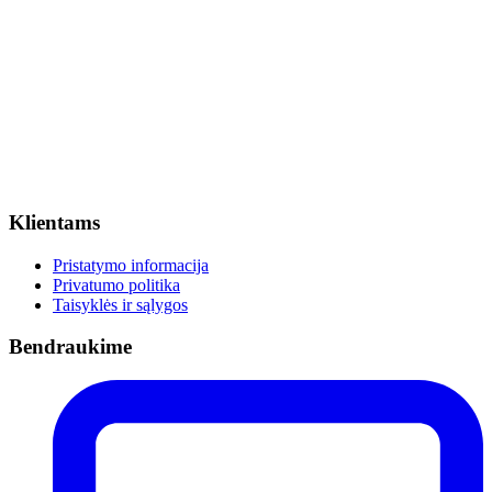
Klientams
Pristatymo informacija
Privatumo politika
Taisyklės ir sąlygos
Bendraukime