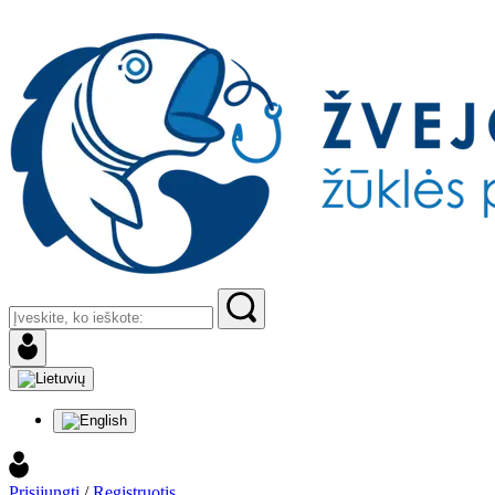
Prisijungti
/
Registruotis