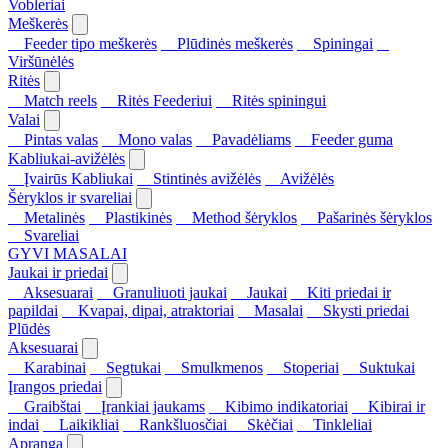
Vobleriai
Meškerės
Feeder tipo meškerės
Plūdinės meškerės
Spiningai
Viršūnėlės
Ritės
Match reels
Ritės Feederiui
Ritės spiningui
Valai
Pintas valas
Mono valas
Pavadėliams
Feeder guma
Kabliukai-avižėlės
Įvairūs Kabliukai
Stintinės avižėlės
Avižėlės
Šėryklos ir svareliai
Metalinės
Plastikinės
Method šėryklos
Pašarinės šėryklos
Svareliai
GYVI MASALAI
Jaukai ir priedai
Aksesuarai
Granuliuoti jaukai
Jaukai
Kiti priedai ir
papildai
Kvapai, dipai, atraktoriai
Masalai
Skysti priedai
Plūdės
Aksesuarai
Karabinai
Segtukai
Smulkmenos
Stoperiai
Suktukai
Įrangos priedai
Graibštai
Įrankiai jaukams
Kibimo indikatoriai
Kibirai ir
indai
Laikikliai
Rankšluosčiai
Skėčiai
Tinkleliai
Apranga