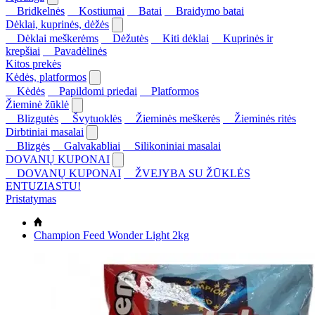
Bridkelnės
Kostiumai
Batai
Braidymo batai
Dėklai, kuprinės, dėžės
Dėklai meškerėms
Dėžutės
Kiti dėklai
Kuprinės ir
krepšiai
Pavadėlinės
Kitos prekės
Kėdės, platformos
Kėdės
Papildomi priedai
Platformos
Žieminė žūklė
Blizgutės
Švytuoklės
Žieminės meškerės
Žieminės ritės
Dirbtiniai masalai
Blizgės
Galvakabliai
Silikoniniai masalai
DOVANŲ KUPONAI
DOVANŲ KUPONAI
ŽVEJYBA SU ŽŪKLĖS
ENTUZIASTU!
Pristatymas
Champion Feed Wonder Light 2kg