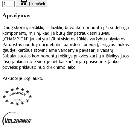
Į krepšelį
Aprašymas
Daug skonių, saldiklių ir dažiklių buvo įkomponuotą į šį sudėtingą
komponentų mišinį, kad jie būtų dar patrauklesni žuviai.
„CHAMPION“ jaukai yra būtini visiems žūklės varžybų dalyviams.
Paruoštas naudojimui (nebūtini papildomi priedai), lengvas jaukas
gaudyti kartšius stovinčiame vandenyje pavasarį ir vasarą.
Subalansuotas komponentų mišinys prikvies karšių ir išlaikys juos
jūsų jaukinamoje vietoje net kai karšiai jau pasisotinę. Jauko
poveikis priklauso nuo drėkinimo laiko.
Pakuotėje 2kg jauko.