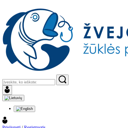
Prisijungti
/
Registruotis