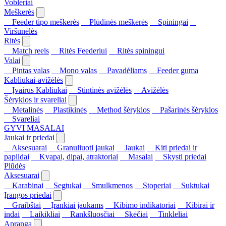
Vobleriai
Meškerės
Feeder tipo meškerės
Plūdinės meškerės
Spiningai
Viršūnėlės
Ritės
Match reels
Ritės Feederiui
Ritės spiningui
Valai
Pintas valas
Mono valas
Pavadėliams
Feeder guma
Kabliukai-avižėlės
Įvairūs Kabliukai
Stintinės avižėlės
Avižėlės
Šėryklos ir svareliai
Metalinės
Plastikinės
Method šėryklos
Pašarinės šėryklos
Svareliai
GYVI MASALAI
Jaukai ir priedai
Aksesuarai
Granuliuoti jaukai
Jaukai
Kiti priedai ir
papildai
Kvapai, dipai, atraktoriai
Masalai
Skysti priedai
Plūdės
Aksesuarai
Karabinai
Segtukai
Smulkmenos
Stoperiai
Suktukai
Įrangos priedai
Graibštai
Įrankiai jaukams
Kibimo indikatoriai
Kibirai ir
indai
Laikikliai
Rankšluosčiai
Skėčiai
Tinkleliai
Apranga