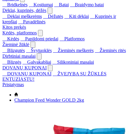
Bridkelnės
Kostiumai
Batai
Braidymo batai
Dėklai, kuprinės, dėžės
Dėklai meškerėms
Dėžutės
Kiti dėklai
Kuprinės ir
krepšiai
Pavadėlinės
Kitos prekės
Kėdės, platformos
Kėdės
Papildomi priedai
Platformos
Žieminė žūklė
Blizgutės
Švytuoklės
Žieminės meškerės
Žieminės ritės
Dirbtiniai masalai
Blizgės
Galvakabliai
Silikoniniai masalai
DOVANŲ KUPONAI
DOVANŲ KUPONAI
ŽVEJYBA SU ŽŪKLĖS
ENTUZIASTU!
Pristatymas
Champion Feed Wonder GOLD 2kg