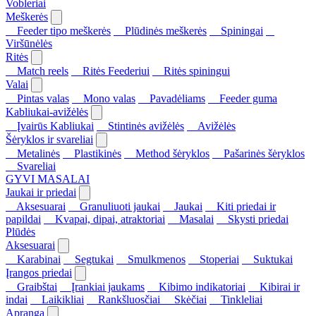
Vobleriai
Meškerės
Feeder tipo meškerės
Plūdinės meškerės
Spiningai
Viršūnėlės
Ritės
Match reels
Ritės Feederiui
Ritės spiningui
Valai
Pintas valas
Mono valas
Pavadėliams
Feeder guma
Kabliukai-avižėlės
Įvairūs Kabliukai
Stintinės avižėlės
Avižėlės
Šėryklos ir svareliai
Metalinės
Plastikinės
Method šėryklos
Pašarinės šėryklos
Svareliai
GYVI MASALAI
Jaukai ir priedai
Aksesuarai
Granuliuoti jaukai
Jaukai
Kiti priedai ir
papildai
Kvapai, dipai, atraktoriai
Masalai
Skysti priedai
Plūdės
Aksesuarai
Karabinai
Segtukai
Smulkmenos
Stoperiai
Suktukai
Įrangos priedai
Graibštai
Įrankiai jaukams
Kibimo indikatoriai
Kibirai ir
indai
Laikikliai
Rankšluosčiai
Skėčiai
Tinkleliai
Apranga