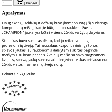
Į krepšelį
Aprašymas
Daug skonių, saldiklių ir dažiklių buvo įkomponuotą į šį sudėtingą
komponentų mišinį, kad jie būtų dar patrauklesni žuviai.
„CHAMPION“ jaukai yra būtini visiems žūklės varžybų dalyviams.
Šis jaukas buvo sukurtas dėl to, kad jo reikalavo daug
profesionalių žvejų. Tai neutralaus kvapo, bazinis, geltonos
splavos jaukas, su raudonomis dalelytėmis skirtas pagrinde
maišymui su kitais priedais. Žvejai jį maišo su savo mėgstamais
kvapais, spalva, jauką sunkina arba lengvina - viskas priklauso nuo
žūklės vietos ir asmeninių žvejo norų.
Pakuotėje 2kg jauko.