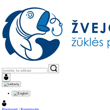
Prisijungti
/
Registruotis