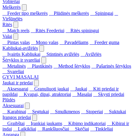
Vobleriai
Meškerės
Feeder tipo meškerės
Plūdinės meškerės
Spiningai
Viršūnėlės
Ritės
Match reels
Ritės Feederiui
Ritės spiningui
Valai
Pintas valas
Mono valas
Pavadėliams
Feeder guma
Kabliukai-avižėlės
Įvairūs Kabliukai
Stintinės avižėlės
Avižėlės
Šėryklos ir svareliai
Metalinės
Plastikinės
Method šėryklos
Pašarinės šėryklos
Svareliai
GYVI MASALAI
Jaukai ir priedai
Aksesuarai
Granuliuoti jaukai
Jaukai
Kiti priedai ir
papildai
Kvapai, dipai, atraktoriai
Masalai
Skysti priedai
Plūdės
Aksesuarai
Karabinai
Segtukai
Smulkmenos
Stoperiai
Suktukai
Įrangos priedai
Graibštai
Įrankiai jaukams
Kibimo indikatoriai
Kibirai ir
indai
Laikikliai
Rankšluosčiai
Skėčiai
Tinkleliai
Apranga