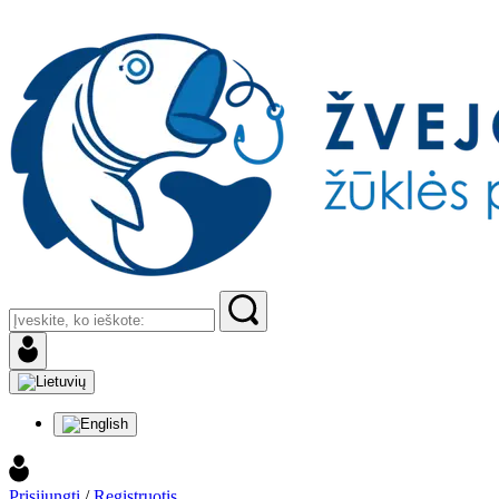
Prisijungti
/
Registruotis