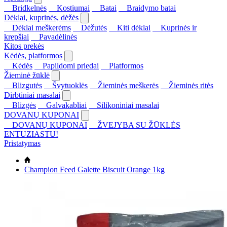
Bridkelnės
Kostiumai
Batai
Braidymo batai
Dėklai, kuprinės, dėžės
Dėklai meškerėms
Dėžutės
Kiti dėklai
Kuprinės ir
krepšiai
Pavadėlinės
Kitos prekės
Kėdės, platformos
Kėdės
Papildomi priedai
Platformos
Žieminė žūklė
Blizgutės
Švytuoklės
Žieminės meškerės
Žieminės ritės
Dirbtiniai masalai
Blizgės
Galvakabliai
Silikoniniai masalai
DOVANŲ KUPONAI
DOVANŲ KUPONAI
ŽVEJYBA SU ŽŪKLĖS
ENTUZIASTU!
Pristatymas
Champion Feed Galette Biscuit Orange 1kg