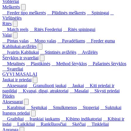
Vobleriai
Meškerės
Feeder tipo meškerės
Plūdinės meškerės
Spiningai
Viršūnėlės
Ritės
Match reels
Ritės Feederiui
Ritės spiningui
Valai
Pintas valas
Mono valas
Pavadėliams
Feeder guma
Kabliukai-avižėlės
Įvairūs Kabliukai
Stintinės avižėlės
Avižėlės
Šėryklos ir svareliai
Metalinės
Plastikinės
Method šėryklos
Pašarinės šėryklos
Svareliai
GYVI MASALAI
Jaukai ir priedai
Aksesuarai
Granuliuoti jaukai
Jaukai
Kiti priedai ir
papildai
Kvapai, dipai, atraktoriai
Masalai
Skysti priedai
Plūdės
Aksesuarai
Karabinai
Segtukai
Smulkmenos
Stoperiai
Suktukai
Įrangos priedai
Graibštai
Įrankiai jaukams
Kibimo indikatoriai
Kibirai ir
indai
Laikikliai
Rankšluosčiai
Skėčiai
Tinkleliai
Apranga