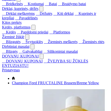
Bridkelnės
Kostiumai
Batai
Braidymo batai
Dėklai, kuprinės, dėžės
Dėklai meškerėms
Dėžutės
Kiti dėklai
Kuprinės ir
krepšiai
Pavadėlinės
Kitos prekės
Kėdės, platformos
Kėdės
Papildomi priedai
Platformos
Žieminė žūklė
Blizgutės
Švytuoklės
Žieminės meškerės
Žieminės ritės
Dirbtiniai masalai
Blizgės
Galvakabliai
Silikoniniai masalai
DOVANŲ KUPONAI
DOVANŲ KUPONAI
ŽVEJYBA SU ŽŪKLĖS
ENTUZIASTU!
Pristatymas
Champion Feed FRUCTALINE Brasem/Breme Yellow