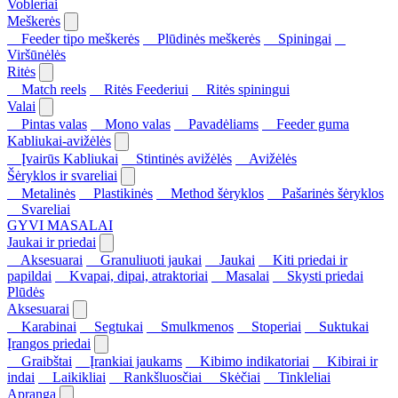
Vobleriai
Meškerės
Feeder tipo meškerės
Plūdinės meškerės
Spiningai
Viršūnėlės
Ritės
Match reels
Ritės Feederiui
Ritės spiningui
Valai
Pintas valas
Mono valas
Pavadėliams
Feeder guma
Kabliukai-avižėlės
Įvairūs Kabliukai
Stintinės avižėlės
Avižėlės
Šėryklos ir svareliai
Metalinės
Plastikinės
Method šėryklos
Pašarinės šėryklos
Svareliai
GYVI MASALAI
Jaukai ir priedai
Aksesuarai
Granuliuoti jaukai
Jaukai
Kiti priedai ir
papildai
Kvapai, dipai, atraktoriai
Masalai
Skysti priedai
Plūdės
Aksesuarai
Karabinai
Segtukai
Smulkmenos
Stoperiai
Suktukai
Įrangos priedai
Graibštai
Įrankiai jaukams
Kibimo indikatoriai
Kibirai ir
indai
Laikikliai
Rankšluosčiai
Skėčiai
Tinkleliai
Apranga