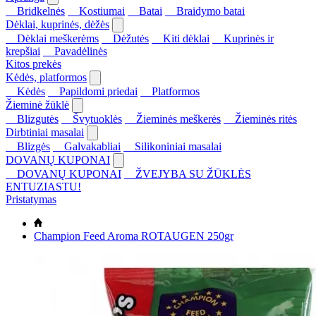
Bridkelnės
Kostiumai
Batai
Braidymo batai
Dėklai, kuprinės, dėžės
Dėklai meškerėms
Dėžutės
Kiti dėklai
Kuprinės ir
krepšiai
Pavadėlinės
Kitos prekės
Kėdės, platformos
Kėdės
Papildomi priedai
Platformos
Žieminė žūklė
Blizgutės
Švytuoklės
Žieminės meškerės
Žieminės ritės
Dirbtiniai masalai
Blizgės
Galvakabliai
Silikoniniai masalai
DOVANŲ KUPONAI
DOVANŲ KUPONAI
ŽVEJYBA SU ŽŪKLĖS
ENTUZIASTU!
Pristatymas
Champion Feed Aroma ROTAUGEN 250gr