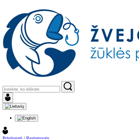
Prisijungti
/
Registruotis