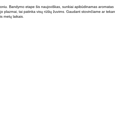
koniu.
Bandymo etape šis naujoviškas, sunkiai apibūdinamas aromatas i
jo plazmai, tai patinka visų rūšių žuvims. Gaudant stovinčiame ar tekanč
is metų laikais.