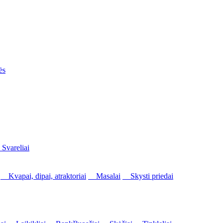
ės
vareliai
Kvapai, dipai, atraktoriai
Masalai
Skysti priedai