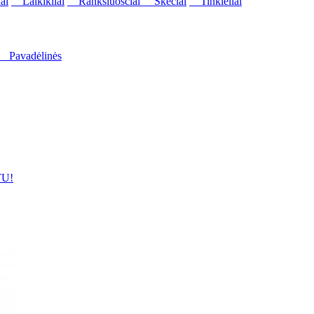
ai
Laikikliai
Rankšluosčiai
Skėčiai
Tinkleliai
Pavadėlinės
U!