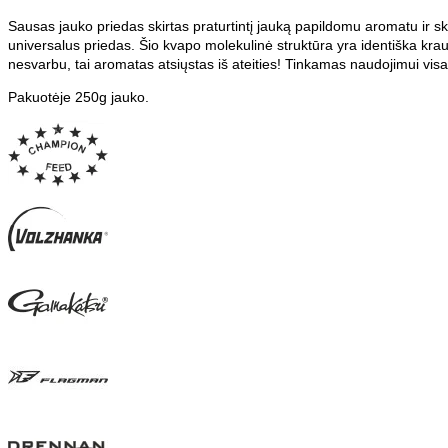
Sausas jauko priedas skirtas praturtintį jauką papildomu aromatu ir s
universalus priedas. Šio kvapo molekulinė struktūra yra identiška krau
nesvarbu, tai aromatas atsiųstas iš ateities! Tinkamas naudojimui visa
Pakuotėje 250g jauko.