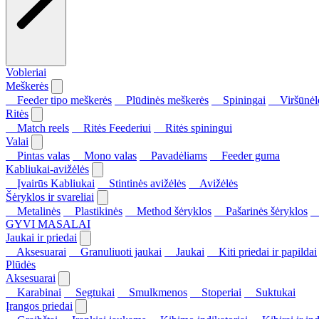
Vobleriai
Meškerės
Feeder tipo meškerės
Plūdinės meškerės
Spiningai
Viršūnėl
Ritės
Match reels
Ritės Feederiui
Ritės spiningui
Valai
Pintas valas
Mono valas
Pavadėliams
Feeder guma
Kabliukai-avižėlės
Įvairūs Kabliukai
Stintinės avižėlės
Avižėlės
Šėryklos ir svareliai
Metalinės
Plastikinės
Method šėryklos
Pašarinės šėryklos
S
GYVI MASALAI
Jaukai ir priedai
Aksesuarai
Granuliuoti jaukai
Jaukai
Kiti priedai ir papildai
Plūdės
Aksesuarai
Karabinai
Segtukai
Smulkmenos
Stoperiai
Suktukai
Įrangos priedai