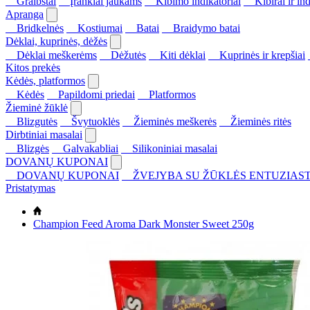
Graibštai
Įrankiai jaukams
Kibimo indikatoriai
Kibirai ir ind
Apranga
Bridkelnės
Kostiumai
Batai
Braidymo batai
Dėklai, kuprinės, dėžės
Dėklai meškerėms
Dėžutės
Kiti dėklai
Kuprinės ir krepšiai
Kitos prekės
Kėdės, platformos
Kėdės
Papildomi priedai
Platformos
Žieminė žūklė
Blizgutės
Švytuoklės
Žieminės meškerės
Žieminės ritės
Dirbtiniai masalai
Blizgės
Galvakabliai
Silikoniniai masalai
DOVANŲ KUPONAI
DOVANŲ KUPONAI
ŽVEJYBA SU ŽŪKLĖS ENTUZIAST
Pristatymas
Champion Feed Aroma Dark Monster Sweet 250g