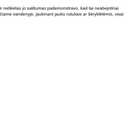
r netikėtas jo saldumas pademonstravo, kad tai neabejotinai
iame vandenyje, jaukinant jauko rutuliais ar šėryklėlėmis, visai