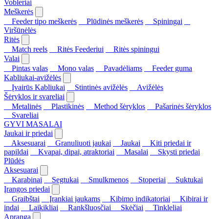
Vobleriai
Meškerės
Feeder tipo meškerės
Plūdinės meškerės
Spiningai
Viršūnėlės
Ritės
Match reels
Ritės Feederiui
Ritės spiningui
Valai
Pintas valas
Mono valas
Pavadėliams
Feeder guma
Kabliukai-avižėlės
Įvairūs Kabliukai
Stintinės avižėlės
Avižėlės
Šėryklos ir svareliai
Metalinės
Plastikinės
Method šėryklos
Pašarinės šėryklos
Svareliai
GYVI MASALAI
Jaukai ir priedai
Aksesuarai
Granuliuoti jaukai
Jaukai
Kiti priedai ir
papildai
Kvapai, dipai, atraktoriai
Masalai
Skysti priedai
Plūdės
Aksesuarai
Karabinai
Segtukai
Smulkmenos
Stoperiai
Suktukai
Įrangos priedai
Graibštai
Įrankiai jaukams
Kibimo indikatoriai
Kibirai ir
indai
Laikikliai
Rankšluosčiai
Skėčiai
Tinkleliai
Apranga