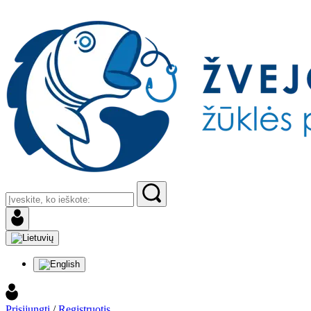
Prisijungti
/
Registruotis