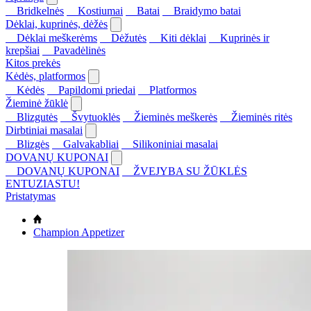
Bridkelnės
Kostiumai
Batai
Braidymo batai
Dėklai, kuprinės, dėžės
Dėklai meškerėms
Dėžutės
Kiti dėklai
Kuprinės ir
krepšiai
Pavadėlinės
Kitos prekės
Kėdės, platformos
Kėdės
Papildomi priedai
Platformos
Žieminė žūklė
Blizgutės
Švytuoklės
Žieminės meškerės
Žieminės ritės
Dirbtiniai masalai
Blizgės
Galvakabliai
Silikoniniai masalai
DOVANŲ KUPONAI
DOVANŲ KUPONAI
ŽVEJYBA SU ŽŪKLĖS
ENTUZIASTU!
Pristatymas
Champion Appetizer