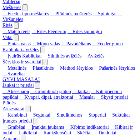
Vobleriai
Meškerės
Feeder tipo meškerės
Plūdinės meškerės
Spiningai
Viršūnėlės
Ritės
Match reels
Ritės Feederiui
Ritės spiningui
Valai
Pintas valas
Mono valas
Pavadėliams
Feeder guma
Kabliukai-avižėlės
Įvairūs Kabliukai
Stintinės avižėlės
Avižėlės
Šėryklos ir svareliai
Metalinės
Plastikinės
Method šėryklos
Pašarinės šėryklos
Svareliai
GYVI MASALAI
Jaukai ir priedai
Aksesuarai
Granuliuoti jaukai
Jaukai
Kiti priedai ir
papildai
Kvapai, dipai, atraktoriai
Masalai
Skysti priedai
Plūdės
Aksesuarai
Karabinai
Segtukai
Smulkmenos
Stoperiai
Suktukai
Įrangos priedai
Graibštai
Įrankiai jaukams
Kibimo indikatoriai
Kibirai ir
indai
Laikikliai
Rankšluosčiai
Skėčiai
Tinkleliai
Apranga