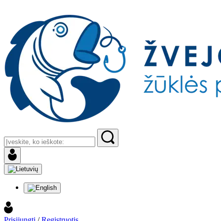
Prisijungti
/
Registruotis