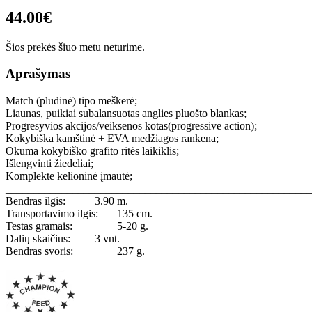
44.00€
Šios prekės šiuo metu neturime.
Aprašymas
Match (plūdinė) tipo meškerė;
Liaunas, puikiai subalansuotas anglies pluošto blankas;
Progresyvios akcijos/veiksenos kotas(progressive action);
Kokybiška kamštinė + EVA medžiagos rankena;
Okuma kokybiško grafito ritės laikiklis;
Išlengvinti žiedeliai;
Komplekte kelioninė įmautė;
_______________________________________________________
Bendras ilgis:
3.90 m.
Transportavimo ilgis:
135 cm.
Testas gramais:
5-20 g.
Dalių skaičius:
3 vnt.
Bendras svoris:
237 g.