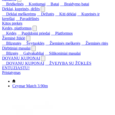
Bridkelnės
Kostiumai
Batai
Braidymo batai
Dėklai, kuprinės, dėžės
Dėklai meškerėms
Dėžutės
Kiti dėklai
Kuprinės ir
krepšiai
Pavadėlinės
Kitos prekės
Kėdės, platformos
Kėdės
Papildomi priedai
Platformos
Žieminė žūklė
Blizgutės
Švytuoklės
Žieminės meškerės
Žieminės ritės
Dirbtiniai masalai
Blizgės
Galvakabliai
Silikoniniai masalai
DOVANŲ KUPONAI
DOVANŲ KUPONAI
ŽVEJYBA SU ŽŪKLĖS
ENTUZIASTU!
Pristatymas
Ceymar Match 3.90m