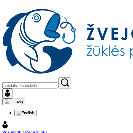
Prisijungti
/
Registruotis