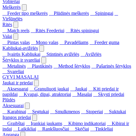
Vobleriai
Meškerės
Feeder tipo meškerės
Plūdinės meškerės
Spiningai
Viršūnėlės
Ritės
Match reels
Ritės Feederiui
Ritės spiningui
Valai
Pintas valas
Mono valas
Pavadėliams
Feeder guma
Kabliukai-avižėlės
Įvairūs Kabliukai
Stintinės avižėlės
Avižėlės
Šėryklos ir svareliai
Metalinės
Plastikinės
Method šėryklos
Pašarinės šėryklos
Svareliai
GYVI MASALAI
Jaukai ir priedai
Aksesuarai
Granuliuoti jaukai
Jaukai
Kiti priedai ir
papildai
Kvapai, dipai, atraktoriai
Masalai
Skysti priedai
Plūdės
Aksesuarai
Karabinai
Segtukai
Smulkmenos
Stoperiai
Suktukai
Įrangos priedai
Graibštai
Įrankiai jaukams
Kibimo indikatoriai
Kibirai ir
indai
Laikikliai
Rankšluosčiai
Skėčiai
Tinkleliai
Apranga