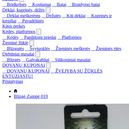
Bridkelnės
Kostiumai
Batai
Braidymo batai
Dėklai, kuprinės, dėžės
Dėklai meškerėms
Dėžutės
Kiti dėklai
Kuprinės ir
krepšiai
Pavadėlinės
Kitos prekės
Kėdės, platformos
Kėdės
Papildomi priedai
Platformos
Žieminė žūklė
Blizgutės
Švytuoklės
Žieminės meškerės
Žieminės ritės
Dirbtiniai masalai
Blizgės
Galvakabliai
Silikoniniai masalai
DOVANŲ KUPONAI
DOVANŲ KUPONAI
ŽVEJYBA SU ŽŪKLĖS
ENTUZIASTU!
Pristatymas
Blizgė Zumpė 019