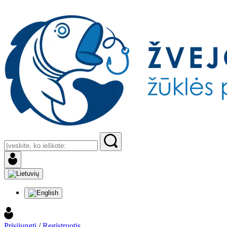
Prisijungti
/
Registruotis