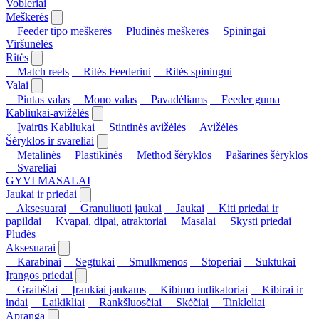
Vobleriai
Meškerės
Feeder tipo meškerės
Plūdinės meškerės
Spiningai
Viršūnėlės
Ritės
Match reels
Ritės Feederiui
Ritės spiningui
Valai
Pintas valas
Mono valas
Pavadėliams
Feeder guma
Kabliukai-avižėlės
Įvairūs Kabliukai
Stintinės avižėlės
Avižėlės
Šėryklos ir svareliai
Metalinės
Plastikinės
Method šėryklos
Pašarinės šėryklos
Svareliai
GYVI MASALAI
Jaukai ir priedai
Aksesuarai
Granuliuoti jaukai
Jaukai
Kiti priedai ir
papildai
Kvapai, dipai, atraktoriai
Masalai
Skysti priedai
Plūdės
Aksesuarai
Karabinai
Segtukai
Smulkmenos
Stoperiai
Suktukai
Įrangos priedai
Graibštai
Įrankiai jaukams
Kibimo indikatoriai
Kibirai ir
indai
Laikikliai
Rankšluosčiai
Skėčiai
Tinkleliai
Apranga