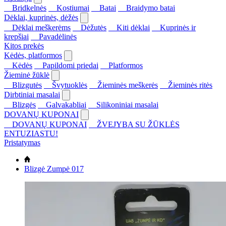
Bridkelnės
Kostiumai
Batai
Braidymo batai
Dėklai, kuprinės, dėžės
Dėklai meškerėms
Dėžutės
Kiti dėklai
Kuprinės ir
krepšiai
Pavadėlinės
Kitos prekės
Kėdės, platformos
Kėdės
Papildomi priedai
Platformos
Žieminė žūklė
Blizgutės
Švytuoklės
Žieminės meškerės
Žieminės ritės
Dirbtiniai masalai
Blizgės
Galvakabliai
Silikoniniai masalai
DOVANŲ KUPONAI
DOVANŲ KUPONAI
ŽVEJYBA SU ŽŪKLĖS
ENTUZIASTU!
Pristatymas
Blizgė Zumpė 017