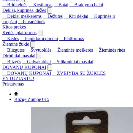
Bridkelnės
Kostiumai
Batai
Braidymo batai
Dėklai, kuprinės, dėžės
Dėklai meškerėms
Dėžutės
Kiti dėklai
Kuprinės ir
krepšiai
Pavadėlinės
Kitos prekės
Kėdės, platformos
Kėdės
Papildomi priedai
Platformos
Žieminė žūklė
Blizgutės
Švytuoklės
Žieminės meškerės
Žieminės ritės
Dirbtiniai masalai
Blizgės
Galvakabliai
Silikoniniai masalai
DOVANŲ KUPONAI
DOVANŲ KUPONAI
ŽVEJYBA SU ŽŪKLĖS
ENTUZIASTU!
Pristatymas
Blizgė Zumpė 015