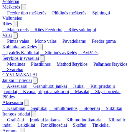
Vobleriai
Meškerės
Feeder tipo meškerės
Plūdinės meškerės
Spiningai
Viršūnėlės
Ritės
Match reels
Ritės Feederiui
Ritės spiningui
Valai
Pintas valas
Mono valas
Pavadėliams
Feeder guma
Kabliukai-avižėlės
Įvairūs Kabliukai
Stintinės avižėlės
Avižėlės
Šėryklos ir svareliai
Metalinės
Plastikinės
Method šėryklos
Pašarinės šėryklos
Svareliai
GYVI MASALAI
Jaukai ir priedai
Aksesuarai
Granuliuoti jaukai
Jaukai
Kiti priedai ir
papildai
Kvapai, dipai, atraktoriai
Masalai
Skysti priedai
Plūdės
Aksesuarai
Karabinai
Segtukai
Smulkmenos
Stoperiai
Suktukai
Įrangos priedai
Graibštai
Įrankiai jaukams
Kibimo indikatoriai
Kibirai ir
indai
Laikikliai
Rankšluosčiai
Skėčiai
Tinkleliai
Apranga