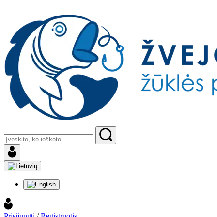
Prisijungti
/
Registruotis