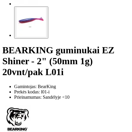
BEARKING guminukai EZ
Shiner - 2" (50mm 1g)
20vnt/pak L01i
Gamintojas: BearKing
Prekės kodas:
l01-i
Prieinamumas: Sandėlyje <10