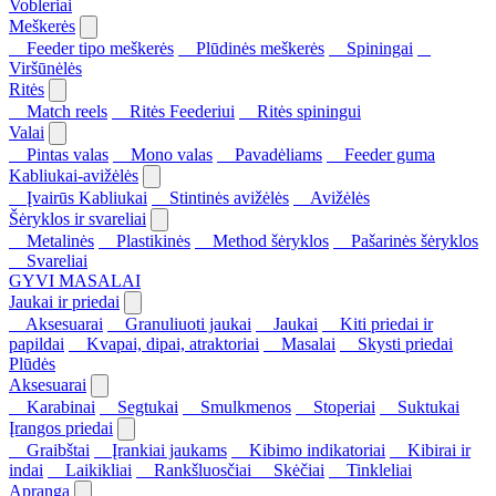
Vobleriai
Meškerės
Feeder tipo meškerės
Plūdinės meškerės
Spiningai
Viršūnėlės
Ritės
Match reels
Ritės Feederiui
Ritės spiningui
Valai
Pintas valas
Mono valas
Pavadėliams
Feeder guma
Kabliukai-avižėlės
Įvairūs Kabliukai
Stintinės avižėlės
Avižėlės
Šėryklos ir svareliai
Metalinės
Plastikinės
Method šėryklos
Pašarinės šėryklos
Svareliai
GYVI MASALAI
Jaukai ir priedai
Aksesuarai
Granuliuoti jaukai
Jaukai
Kiti priedai ir
papildai
Kvapai, dipai, atraktoriai
Masalai
Skysti priedai
Plūdės
Aksesuarai
Karabinai
Segtukai
Smulkmenos
Stoperiai
Suktukai
Įrangos priedai
Graibštai
Įrankiai jaukams
Kibimo indikatoriai
Kibirai ir
indai
Laikikliai
Rankšluosčiai
Skėčiai
Tinkleliai
Apranga