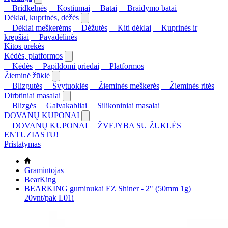
Bridkelnės
Kostiumai
Batai
Braidymo batai
Dėklai, kuprinės, dėžės
Dėklai meškerėms
Dėžutės
Kiti dėklai
Kuprinės ir
krepšiai
Pavadėlinės
Kitos prekės
Kėdės, platformos
Kėdės
Papildomi priedai
Platformos
Žieminė žūklė
Blizgutės
Švytuoklės
Žieminės meškerės
Žieminės ritės
Dirbtiniai masalai
Blizgės
Galvakabliai
Silikoniniai masalai
DOVANŲ KUPONAI
DOVANŲ KUPONAI
ŽVEJYBA SU ŽŪKLĖS
ENTUZIASTU!
Pristatymas
Gramintojas
BearKing
BEARKING guminukai EZ Shiner - 2" (50mm 1g)
20vnt/pak L01i