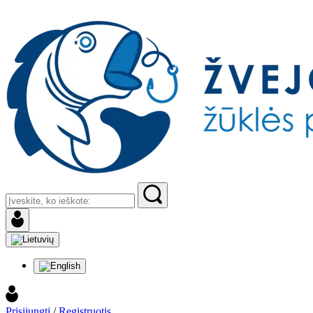
Prisijungti
/
Registruotis