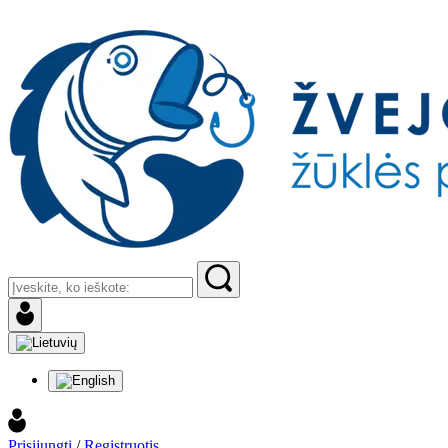
Prisijungti
/
Registruotis