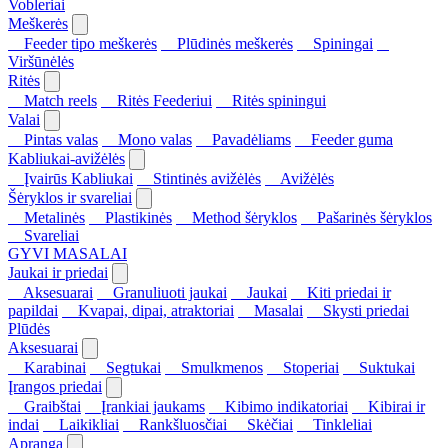
Vobleriai
Meškerės
Feeder tipo meškerės
Plūdinės meškerės
Spiningai
Viršūnėlės
Ritės
Match reels
Ritės Feederiui
Ritės spiningui
Valai
Pintas valas
Mono valas
Pavadėliams
Feeder guma
Kabliukai-avižėlės
Įvairūs Kabliukai
Stintinės avižėlės
Avižėlės
Šėryklos ir svareliai
Metalinės
Plastikinės
Method šėryklos
Pašarinės šėryklos
Svareliai
GYVI MASALAI
Jaukai ir priedai
Aksesuarai
Granuliuoti jaukai
Jaukai
Kiti priedai ir
papildai
Kvapai, dipai, atraktoriai
Masalai
Skysti priedai
Plūdės
Aksesuarai
Karabinai
Segtukai
Smulkmenos
Stoperiai
Suktukai
Įrangos priedai
Graibštai
Įrankiai jaukams
Kibimo indikatoriai
Kibirai ir
indai
Laikikliai
Rankšluosčiai
Skėčiai
Tinkleliai
Apranga