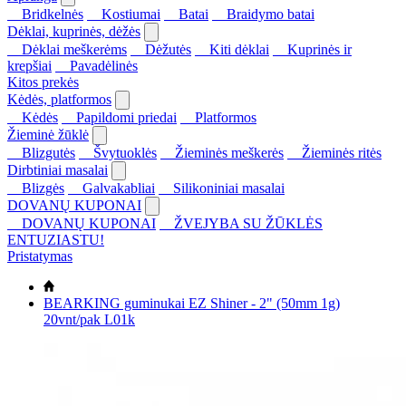
Bridkelnės
Kostiumai
Batai
Braidymo batai
Dėklai, kuprinės, dėžės
Dėklai meškerėms
Dėžutės
Kiti dėklai
Kuprinės ir
krepšiai
Pavadėlinės
Kitos prekės
Kėdės, platformos
Kėdės
Papildomi priedai
Platformos
Žieminė žūklė
Blizgutės
Švytuoklės
Žieminės meškerės
Žieminės ritės
Dirbtiniai masalai
Blizgės
Galvakabliai
Silikoniniai masalai
DOVANŲ KUPONAI
DOVANŲ KUPONAI
ŽVEJYBA SU ŽŪKLĖS
ENTUZIASTU!
Pristatymas
BEARKING guminukai EZ Shiner - 2" (50mm 1g)
20vnt/pak L01k