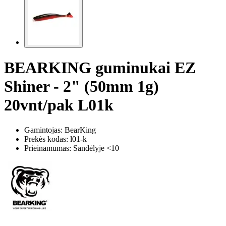
BEARKING guminukai EZ
Shiner - 2" (50mm 1g)
20vnt/pak L01k
Gamintojas: BearKing
Prekės kodas:
l01-k
Prieinamumas: Sandėlyje <10