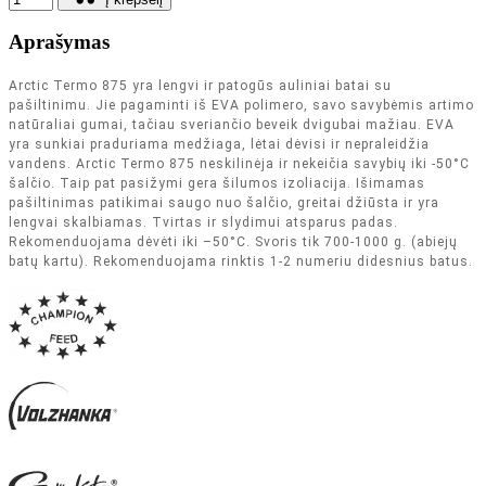
Aprašymas
Arctic Termo 875 yra lengvi ir patogūs auliniai batai su
pašiltinimu. Jie pagaminti iš EVA polimero, savo savybėmis artimo
natūraliai gumai, tačiau sveriančio beveik dvigubai mažiau. EVA
yra sunkiai praduriama medžiaga, lėtai dėvisi ir nepraleidžia
vandens. Arctic Termo 875 neskilinėja ir nekeičia savybių iki -50°C
šalčio. Taip pat pasižymi gera šilumos izoliacija. Išimamas
pašiltinimas patikimai saugo nuo šalčio, greitai džiūsta ir yra
lengvai skalbiamas. Tvirtas ir slydimui atsparus padas.
Rekomenduojama dėvėti iki –50°C. Svoris tik 700-1000 g. (abiejų
batų kartu). Rekomenduojama rinktis 1-2 numeriu didesnius batus.