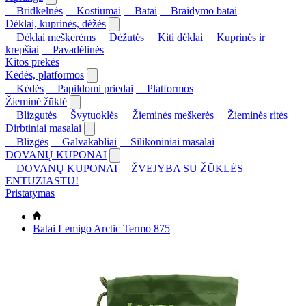
Bridkelnės
Kostiumai
Batai
Braidymo batai
Dėklai, kuprinės, dėžės
Dėklai meškerėms
Dėžutės
Kiti dėklai
Kuprinės ir
krepšiai
Pavadėlinės
Kitos prekės
Kėdės, platformos
Kėdės
Papildomi priedai
Platformos
Žieminė žūklė
Blizgutės
Švytuoklės
Žieminės meškerės
Žieminės ritės
Dirbtiniai masalai
Blizgės
Galvakabliai
Silikoniniai masalai
DOVANŲ KUPONAI
DOVANŲ KUPONAI
ŽVEJYBA SU ŽŪKLĖS
ENTUZIASTU!
Pristatymas
Batai Lemigo Arctic Termo 875