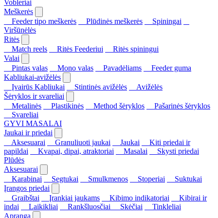
Vobleriai
Meškerės
Feeder tipo meškerės
Plūdinės meškerės
Spiningai
Viršūnėlės
Ritės
Match reels
Ritės Feederiui
Ritės spiningui
Valai
Pintas valas
Mono valas
Pavadėliams
Feeder guma
Kabliukai-avižėlės
Įvairūs Kabliukai
Stintinės avižėlės
Avižėlės
Šėryklos ir svareliai
Metalinės
Plastikinės
Method šėryklos
Pašarinės šėryklos
Svareliai
GYVI MASALAI
Jaukai ir priedai
Aksesuarai
Granuliuoti jaukai
Jaukai
Kiti priedai ir
papildai
Kvapai, dipai, atraktoriai
Masalai
Skysti priedai
Plūdės
Aksesuarai
Karabinai
Segtukai
Smulkmenos
Stoperiai
Suktukai
Įrangos priedai
Graibštai
Įrankiai jaukams
Kibimo indikatoriai
Kibirai ir
indai
Laikikliai
Rankšluosčiai
Skėčiai
Tinkleliai
Apranga