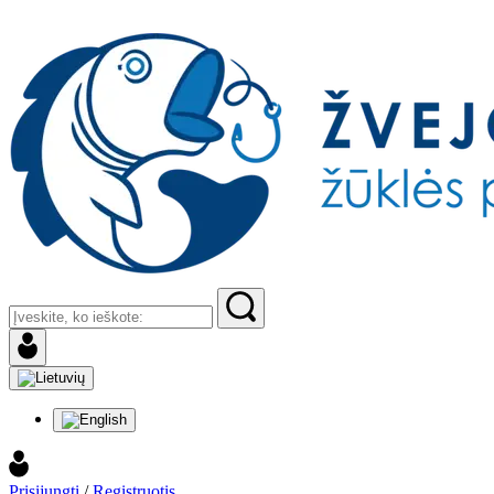
Prisijungti
/
Registruotis