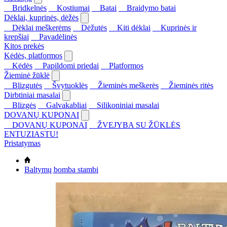
Bridkelnės
Kostiumai
Batai
Braidymo batai
Dėklai, kuprinės, dėžės
Dėklai meškerėms
Dėžutės
Kiti dėklai
Kuprinės ir
krepšiai
Pavadėlinės
Kitos prekės
Kėdės, platformos
Kėdės
Papildomi priedai
Platformos
Žieminė žūklė
Blizgutės
Švytuoklės
Žieminės meškerės
Žieminės ritės
Dirbtiniai masalai
Blizgės
Galvakabliai
Silikoniniai masalai
DOVANŲ KUPONAI
DOVANŲ KUPONAI
ŽVEJYBA SU ŽŪKLĖS
ENTUZIASTU!
Pristatymas
Baltymų bomba stambi