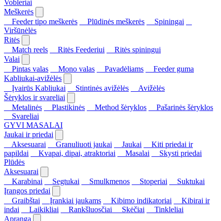
Vobleriai
Meškerės
Feeder tipo meškerės
Plūdinės meškerės
Spiningai
Viršūnėlės
Ritės
Match reels
Ritės Feederiui
Ritės spiningui
Valai
Pintas valas
Mono valas
Pavadėliams
Feeder guma
Kabliukai-avižėlės
Įvairūs Kabliukai
Stintinės avižėlės
Avižėlės
Šėryklos ir svareliai
Metalinės
Plastikinės
Method šėryklos
Pašarinės šėryklos
Svareliai
GYVI MASALAI
Jaukai ir priedai
Aksesuarai
Granuliuoti jaukai
Jaukai
Kiti priedai ir
papildai
Kvapai, dipai, atraktoriai
Masalai
Skysti priedai
Plūdės
Aksesuarai
Karabinai
Segtukai
Smulkmenos
Stoperiai
Suktukai
Įrangos priedai
Graibštai
Įrankiai jaukams
Kibimo indikatoriai
Kibirai ir
indai
Laikikliai
Rankšluosčiai
Skėčiai
Tinkleliai
Apranga