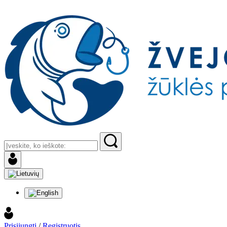
Prisijungti
/
Registruotis