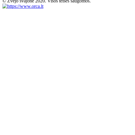
© Žvejo svajonė 2020. Visos teisės saugomos.