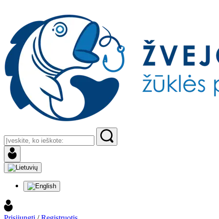
Prisijungti
/
Registruotis