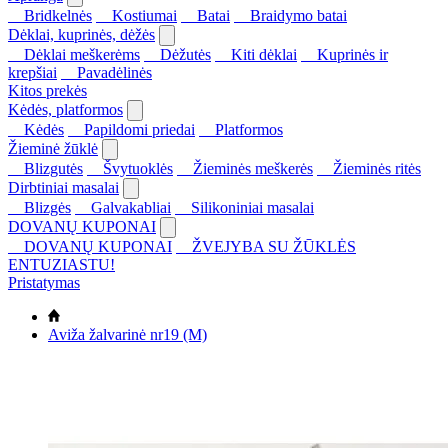
Bridkelnės
Kostiumai
Batai
Braidymo batai
Dėklai, kuprinės, dėžės
Dėklai meškerėms
Dėžutės
Kiti dėklai
Kuprinės ir
krepšiai
Pavadėlinės
Kitos prekės
Kėdės, platformos
Kėdės
Papildomi priedai
Platformos
Žieminė žūklė
Blizgutės
Švytuoklės
Žieminės meškerės
Žieminės ritės
Dirbtiniai masalai
Blizgės
Galvakabliai
Silikoniniai masalai
DOVANŲ KUPONAI
DOVANŲ KUPONAI
ŽVEJYBA SU ŽŪKLĖS
ENTUZIASTU!
Pristatymas
Aviža žalvarinė nr19 (M)