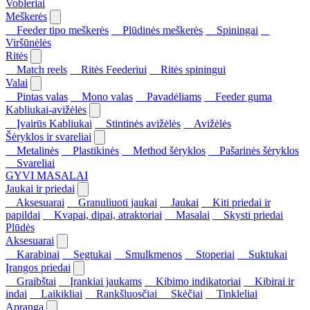
Vobleriai
Meškerės
Feeder tipo meškerės
Plūdinės meškerės
Spiningai
Viršūnėlės
Ritės
Match reels
Ritės Feederiui
Ritės spiningui
Valai
Pintas valas
Mono valas
Pavadėliams
Feeder guma
Kabliukai-avižėlės
Įvairūs Kabliukai
Stintinės avižėlės
Avižėlės
Šėryklos ir svareliai
Metalinės
Plastikinės
Method šėryklos
Pašarinės šėryklos
Svareliai
GYVI MASALAI
Jaukai ir priedai
Aksesuarai
Granuliuoti jaukai
Jaukai
Kiti priedai ir
papildai
Kvapai, dipai, atraktoriai
Masalai
Skysti priedai
Plūdės
Aksesuarai
Karabinai
Segtukai
Smulkmenos
Stoperiai
Suktukai
Įrangos priedai
Graibštai
Įrankiai jaukams
Kibimo indikatoriai
Kibirai ir
indai
Laikikliai
Rankšluosčiai
Skėčiai
Tinkleliai
Apranga