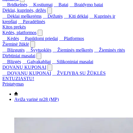
Bridkelnės
Kostiumai
Batai
Braidymo batai
Dėklai, kuprinės, dėžės
Dėklai meškerėms
Dėžutės
Kiti dėklai
Kuprinės ir
krepšiai
Pavadėlinės
Kitos prekės
Kėdės, platformos
Kėdės
Papildomi priedai
Platformos
Žieminė žūklė
Blizgutės
Švytuoklės
Žieminės meškerės
Žieminės ritės
Dirbtiniai masalai
Blizgės
Galvakabliai
Silikoniniai masalai
DOVANŲ KUPONAI
DOVANŲ KUPONAI
ŽVEJYBA SU ŽŪKLĖS
ENTUZIASTU!
Pristatymas
Aviža varinė nr28 (MP)