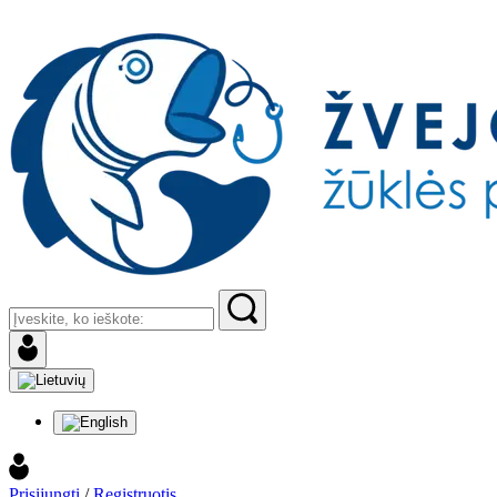
Prisijungti
/
Registruotis