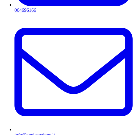
064696166
info@zvejosvajone.lt