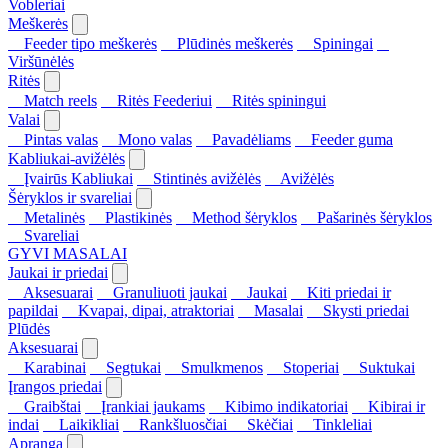
Vobleriai
Meškerės
Feeder tipo meškerės
Plūdinės meškerės
Spiningai
Viršūnėlės
Ritės
Match reels
Ritės Feederiui
Ritės spiningui
Valai
Pintas valas
Mono valas
Pavadėliams
Feeder guma
Kabliukai-avižėlės
Įvairūs Kabliukai
Stintinės avižėlės
Avižėlės
Šėryklos ir svareliai
Metalinės
Plastikinės
Method šėryklos
Pašarinės šėryklos
Svareliai
GYVI MASALAI
Jaukai ir priedai
Aksesuarai
Granuliuoti jaukai
Jaukai
Kiti priedai ir
papildai
Kvapai, dipai, atraktoriai
Masalai
Skysti priedai
Plūdės
Aksesuarai
Karabinai
Segtukai
Smulkmenos
Stoperiai
Suktukai
Įrangos priedai
Graibštai
Įrankiai jaukams
Kibimo indikatoriai
Kibirai ir
indai
Laikikliai
Rankšluosčiai
Skėčiai
Tinkleliai
Apranga