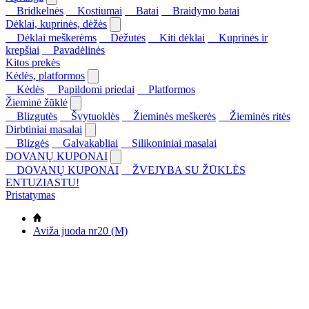
Bridkelnės
Kostiumai
Batai
Braidymo batai
Dėklai, kuprinės, dėžės
Dėklai meškerėms
Dėžutės
Kiti dėklai
Kuprinės ir
krepšiai
Pavadėlinės
Kitos prekės
Kėdės, platformos
Kėdės
Papildomi priedai
Platformos
Žieminė žūklė
Blizgutės
Švytuoklės
Žieminės meškerės
Žieminės ritės
Dirbtiniai masalai
Blizgės
Galvakabliai
Silikoniniai masalai
DOVANŲ KUPONAI
DOVANŲ KUPONAI
ŽVEJYBA SU ŽŪKLĖS
ENTUZIASTU!
Pristatymas
Aviža juoda nr20 (M)