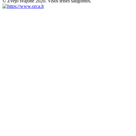
© Žvejo svajonė 2020. Visos teisės saugomos.