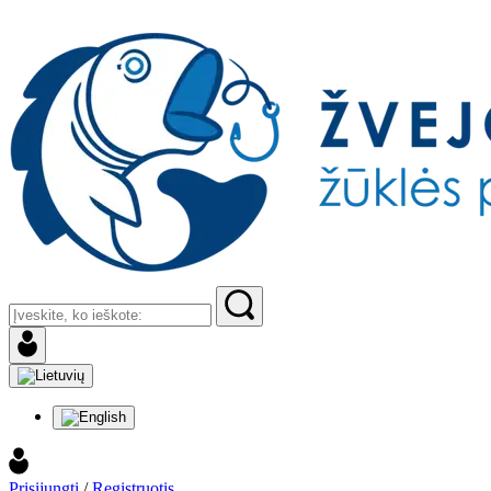
Prisijungti
/
Registruotis