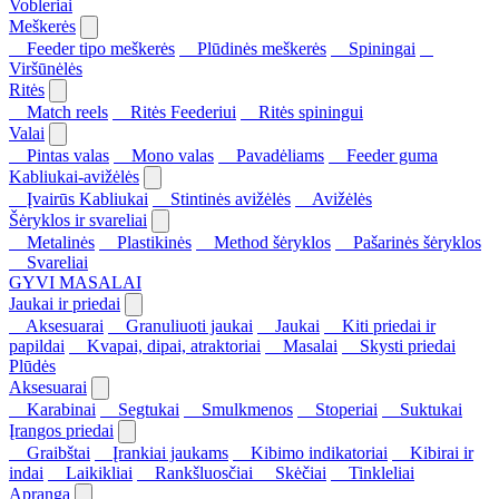
Vobleriai
Meškerės
Feeder tipo meškerės
Plūdinės meškerės
Spiningai
Viršūnėlės
Ritės
Match reels
Ritės Feederiui
Ritės spiningui
Valai
Pintas valas
Mono valas
Pavadėliams
Feeder guma
Kabliukai-avižėlės
Įvairūs Kabliukai
Stintinės avižėlės
Avižėlės
Šėryklos ir svareliai
Metalinės
Plastikinės
Method šėryklos
Pašarinės šėryklos
Svareliai
GYVI MASALAI
Jaukai ir priedai
Aksesuarai
Granuliuoti jaukai
Jaukai
Kiti priedai ir
papildai
Kvapai, dipai, atraktoriai
Masalai
Skysti priedai
Plūdės
Aksesuarai
Karabinai
Segtukai
Smulkmenos
Stoperiai
Suktukai
Įrangos priedai
Graibštai
Įrankiai jaukams
Kibimo indikatoriai
Kibirai ir
indai
Laikikliai
Rankšluosčiai
Skėčiai
Tinkleliai
Apranga