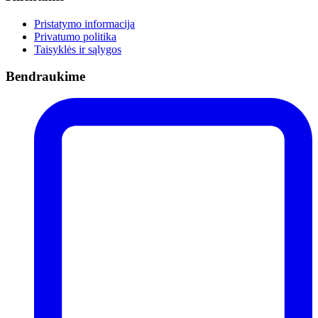
Pristatymo informacija
Privatumo politika
Taisyklės ir sąlygos
Bendraukime