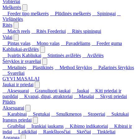
Vobleriai
Meškerės
Feeder tipo meškerės
Plūdinės meškerės
Spiningai
Viršūnėlės
Ritės
Match reels
Ritės Feederiui
Ritės spiningui
Valai
Pintas valas
Mono valas
Pavadėliams
Feeder guma
Kabliukai-avižėlės
Įvairūs Kabliukai
Stintinės avižėlės
Avižėlės
Šėryklos ir svareliai
Metalinės
Plastikinės
Method šėryklos
Pašarinės šėryklos
Svareliai
GYVI MASALAI
Jaukai ir priedai
Aksesuarai
Granuliuoti jaukai
Jaukai
Kiti priedai ir
papildai
Kvapai, dipai, atraktoriai
Masalai
Skysti priedai
Plūdės
Aksesuarai
Karabinai
Segtukai
Smulkmenos
Stoperiai
Suktukai
Įrangos priedai
Graibštai
Įrankiai jaukams
Kibimo indikatoriai
Kibirai ir
indai
Laikikliai
Rankšluosčiai
Skėčiai
Tinkleliai
Apranga