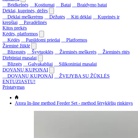
Bridkelnės
Kostiumai
Batai
Braidymo batai
Dėklai, kuprinės, dėžės
Dėklai meškerėms
Dėžutės
Kiti dėklai
Kuprinės ir
krepšiai
Pavadėlinės
Kitos prekės
Kėdės, platformos
Kėdės
Papildomi priedai
Platformos
Žieminė žūklė
Blizgutės
Švytuoklės
Žieminės meškerės
Žieminės ritės
Dirbtiniai masalai
Blizgės
Galvakabliai
Silikoniniai masalai
DOVANŲ KUPONAI
DOVANŲ KUPONAI
ŽVEJYBA SU ŽŪKLĖS
ENTUZIASTU!
Pristatymas
Atora In-line method Feeder Set - method šėryklėlių rinkinys