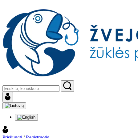
Prisijungti
/
Registruotis