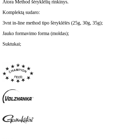
Atora Method šėryklėlių rinkinys.
Komplektą sudaro:
3vnt in-line method tipo šėryklėlės (25g, 30g, 35g);
Jauko formavimo forma (moldas);
Suktukai;