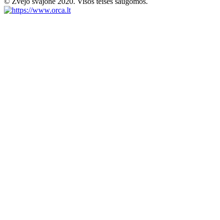
© Žvejo svajonė 2020. Visos teisės saugomos.