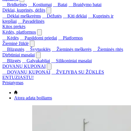
Bridkelnės
Kostiumai
Batai
Braidymo batai
Dėklai, kuprinės, dėžės
Dėklai meškerėms
Dėžutės
Kiti dėklai
Kuprinės ir
krepšiai
Pavadėlinės
Kitos prekės
Kėdės, platformos
Kėdės
Papildomi priedai
Platformos
Žieminė žūklė
Blizgutės
Švytuoklės
Žieminės meškerės
Žieminės ritės
Dirbtiniai masalai
Blizgės
Galvakabliai
Silikoniniai masalai
DOVANŲ KUPONAI
DOVANŲ KUPONAI
ŽVEJYBA SU ŽŪKLĖS
ENTUZIASTU!
Pristatymas
Atora adata boiliams