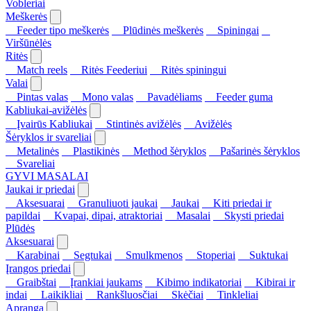
Vobleriai
Meškerės
Feeder tipo meškerės
Plūdinės meškerės
Spiningai
Viršūnėlės
Ritės
Match reels
Ritės Feederiui
Ritės spiningui
Valai
Pintas valas
Mono valas
Pavadėliams
Feeder guma
Kabliukai-avižėlės
Įvairūs Kabliukai
Stintinės avižėlės
Avižėlės
Šėryklos ir svareliai
Metalinės
Plastikinės
Method šėryklos
Pašarinės šėryklos
Svareliai
GYVI MASALAI
Jaukai ir priedai
Aksesuarai
Granuliuoti jaukai
Jaukai
Kiti priedai ir
papildai
Kvapai, dipai, atraktoriai
Masalai
Skysti priedai
Plūdės
Aksesuarai
Karabinai
Segtukai
Smulkmenos
Stoperiai
Suktukai
Įrangos priedai
Graibštai
Įrankiai jaukams
Kibimo indikatoriai
Kibirai ir
indai
Laikikliai
Rankšluosčiai
Skėčiai
Tinkleliai
Apranga