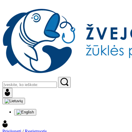
Prisijungti
/
Registruotis