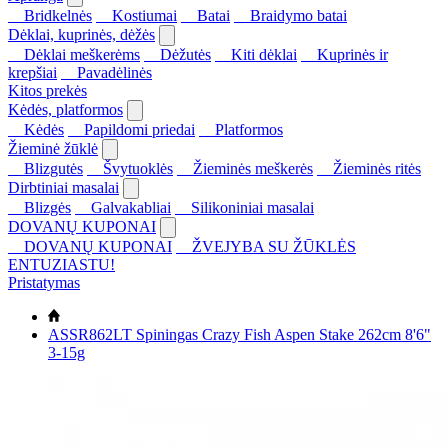
Bridkelnės
Kostiumai
Batai
Braidymo batai
Dėklai, kuprinės, dėžės
Dėklai meškerėms
Dėžutės
Kiti dėklai
Kuprinės ir
krepšiai
Pavadėlinės
Kitos prekės
Kėdės, platformos
Kėdės
Papildomi priedai
Platformos
Žieminė žūklė
Blizgutės
Švytuoklės
Žieminės meškerės
Žieminės ritės
Dirbtiniai masalai
Blizgės
Galvakabliai
Silikoniniai masalai
DOVANŲ KUPONAI
DOVANŲ KUPONAI
ŽVEJYBA SU ŽŪKLĖS
ENTUZIASTU!
Pristatymas
ASSR862LT Spiningas Crazy Fish Aspen Stake 262cm 8'6"
3-15g