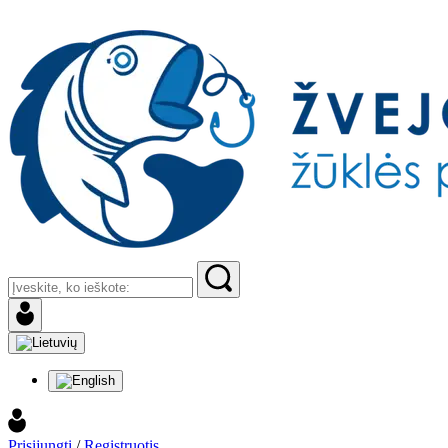
Prisijungti
/
Registruotis