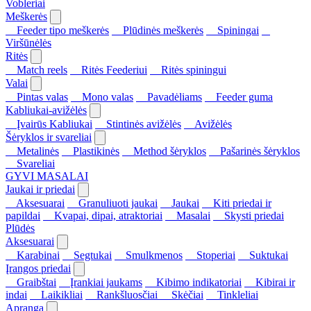
Vobleriai
Meškerės
Feeder tipo meškerės
Plūdinės meškerės
Spiningai
Viršūnėlės
Ritės
Match reels
Ritės Feederiui
Ritės spiningui
Valai
Pintas valas
Mono valas
Pavadėliams
Feeder guma
Kabliukai-avižėlės
Įvairūs Kabliukai
Stintinės avižėlės
Avižėlės
Šėryklos ir svareliai
Metalinės
Plastikinės
Method šėryklos
Pašarinės šėryklos
Svareliai
GYVI MASALAI
Jaukai ir priedai
Aksesuarai
Granuliuoti jaukai
Jaukai
Kiti priedai ir
papildai
Kvapai, dipai, atraktoriai
Masalai
Skysti priedai
Plūdės
Aksesuarai
Karabinai
Segtukai
Smulkmenos
Stoperiai
Suktukai
Įrangos priedai
Graibštai
Įrankiai jaukams
Kibimo indikatoriai
Kibirai ir
indai
Laikikliai
Rankšluosčiai
Skėčiai
Tinkleliai
Apranga