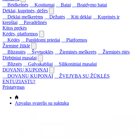
Bridkelnės
Kostiumai
Batai
Braidymo batai
Dėklai, kuprinės, dėžės
Dėklai meškerėms
Dėžutės
Kiti dėklai
Kuprinės ir
krepšiai
Pavadėlinės
Kitos prekės
Kėdės, platformos
Kėdės
Papildomi priedai
Platformos
Žieminė žūklė
Blizgutės
Švytuoklės
Žieminės meškerės
Žieminės ritės
Dirbtiniai masalai
Blizgės
Galvakabliai
Silikoniniai masalai
DOVANŲ KUPONAI
DOVANŲ KUPONAI
ŽVEJYBA SU ŽŪKLĖS
ENTUZIASTU!
Pristatymas
Apvalus svarelis su suktuku