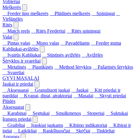
Vobleriai
Meškerės
Feeder tipo meškerės
Plūdinės meškerės
Spiningai
Viršūnėlės
Ritės
Match reels
Ritės Feederiui
Ritės spiningui
Valai
Pintas valas
Mono valas
Pavadėliams
Feeder guma
Kabliukai-avižėlės
Įvairūs Kabliukai
Stintinės avižėlės
Avižėlės
Šėryklos ir svareliai
Metalinės
Plastikinės
Method šėryklos
Pašarinės šėryklos
Svareliai
GYVI MASALAI
Jaukai ir priedai
Aksesuarai
Granuliuoti jaukai
Jaukai
Kiti priedai ir
papildai
Kvapai, dipai, atraktoriai
Masalai
Skysti priedai
Plūdės
Aksesuarai
Karabinai
Segtukai
Smulkmenos
Stoperiai
Suktukai
Įrangos priedai
Graibštai
Įrankiai jaukams
Kibimo indikatoriai
Kibirai ir
indai
Laikikliai
Rankšluosčiai
Skėčiai
Tinkleliai
Apranga