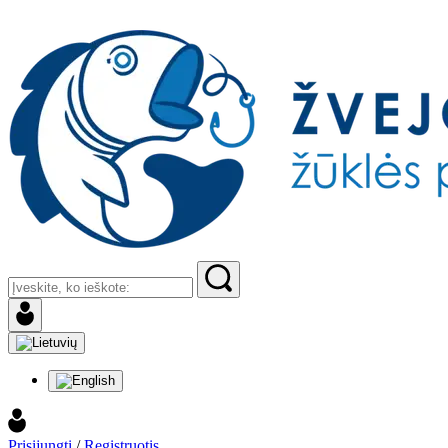
Prisijungti
/
Registruotis