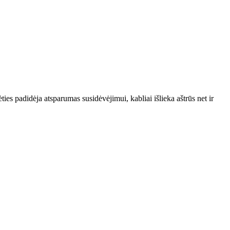
es padidėja atsparumas susidėvėjimui, kabliai išlieka aštrūs net ir