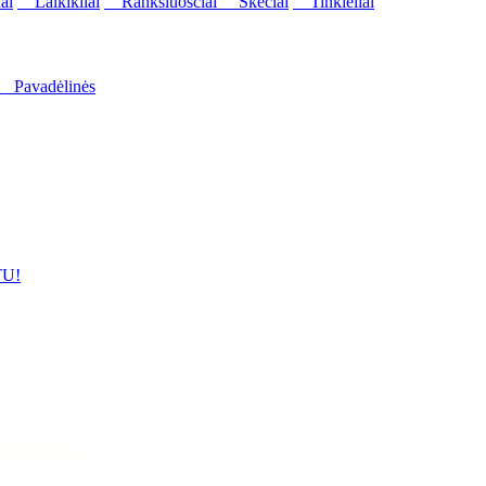
ai
Laikikliai
Rankšluosčiai
Skėčiai
Tinkleliai
Pavadėlinės
U!