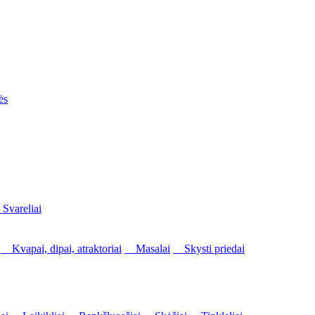
ės
vareliai
Kvapai, dipai, atraktoriai
Masalai
Skysti priedai