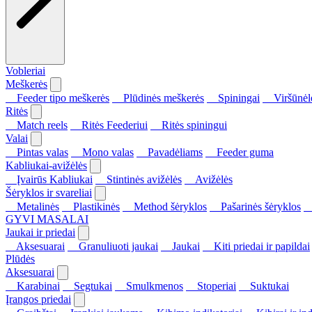
Vobleriai
Meškerės
Feeder tipo meškerės
Plūdinės meškerės
Spiningai
Viršūnėl
Ritės
Match reels
Ritės Feederiui
Ritės spiningui
Valai
Pintas valas
Mono valas
Pavadėliams
Feeder guma
Kabliukai-avižėlės
Įvairūs Kabliukai
Stintinės avižėlės
Avižėlės
Šėryklos ir svareliai
Metalinės
Plastikinės
Method šėryklos
Pašarinės šėryklos
S
GYVI MASALAI
Jaukai ir priedai
Aksesuarai
Granuliuoti jaukai
Jaukai
Kiti priedai ir papildai
Plūdės
Aksesuarai
Karabinai
Segtukai
Smulkmenos
Stoperiai
Suktukai
Įrangos priedai