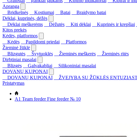
Graibštai
Įrankiai jaukams
Kibimo indikatoriai
Kibirai ir ind
Apranga
Bridkelnės
Kostiumai
Batai
Braidymo batai
Dėklai, kuprinės, dėžės
Dėklai meškerėms
Dėžutės
Kiti dėklai
Kuprinės ir krepšiai
Kitos prekės
Kėdės, platformos
Kėdės
Papildomi priedai
Platformos
Žieminė žūklė
Blizgutės
Švytuoklės
Žieminės meškerės
Žieminės ritės
Dirbtiniai masalai
Blizgės
Galvakabliai
Silikoniniai masalai
DOVANŲ KUPONAI
DOVANŲ KUPONAI
ŽVEJYBA SU ŽŪKLĖS ENTUZIAST
Pristatymas
A1 Team feeder Fine feeder № 10