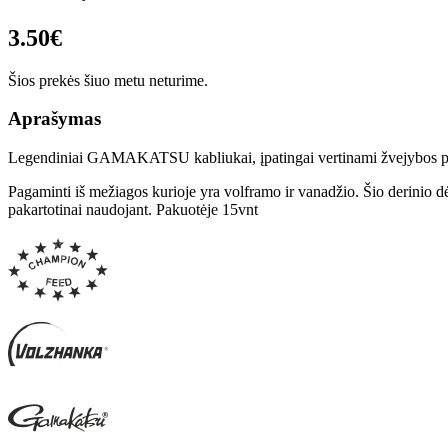
3.50€
Šios prekės šiuo metu neturime.
Aprašymas
Legendiniai GAMAKATSU kabliukai, įpatingai vertinami žvejybos pr
Pagaminti iš mežiagos kurioje yra volframo ir vanadžio. Šio derinio d
pakartotinai naudojant. Pakuotėje 15vnt