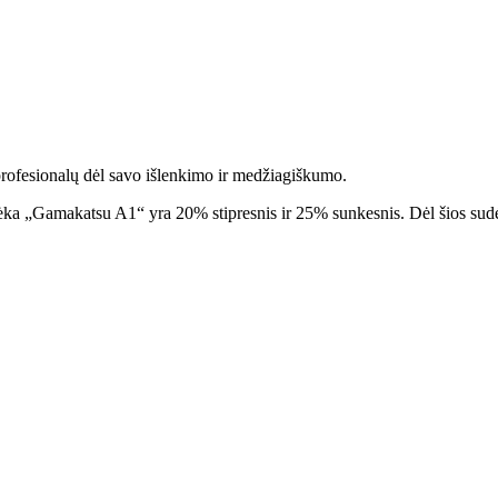
ofesionalų dėl savo išlenkimo ir medžiagiškumo.
ėka „Gamakatsu A1“ yra 20% stipresnis ir 25% sunkesnis. Dėl šios sudėti