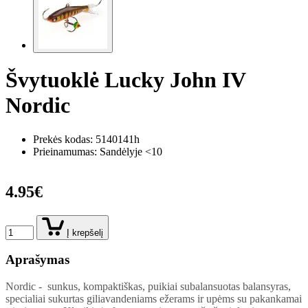
Švytuoklė Lucky John IV
Nordic
Prekės kodas:
5140141h
Prieinamumas: Sandėlyje <10
4.95€
Į krepšelį
Aprašymas
Nordic - sunkus, kompaktiškas, puikiai subalansuotas balansyras,
specialiai sukurtas giliavandeniams ežerams ir upėms su pakankamai