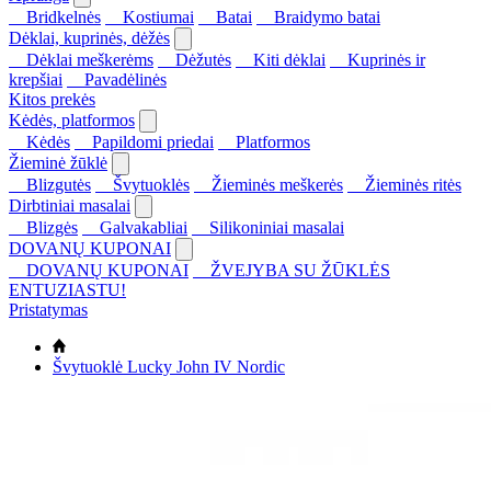
Bridkelnės
Kostiumai
Batai
Braidymo batai
Dėklai, kuprinės, dėžės
Dėklai meškerėms
Dėžutės
Kiti dėklai
Kuprinės ir
krepšiai
Pavadėlinės
Kitos prekės
Kėdės, platformos
Kėdės
Papildomi priedai
Platformos
Žieminė žūklė
Blizgutės
Švytuoklės
Žieminės meškerės
Žieminės ritės
Dirbtiniai masalai
Blizgės
Galvakabliai
Silikoniniai masalai
DOVANŲ KUPONAI
DOVANŲ KUPONAI
ŽVEJYBA SU ŽŪKLĖS
ENTUZIASTU!
Pristatymas
Švytuoklė Lucky John IV Nordic