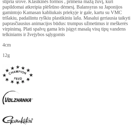
stipria srove. Klasikinės formos , primena mažą žuvį, kuri
papildomai atkreipia plėšrūno dėmesį. Balansyras su Japonijos
gamintojo Kamasan kabliukais priekyje ir gale, kartu su VMC
trišakiu, padailintu ryškiu plastikiniu lašu. Masalui geriausia taikyti
paprasčiausius animacijos būdus: trumpus užmetimus ir meškerės
virpinimą. Plati spalvų gama leis įsigyt masalą visų tipų vandens
telkiniams ir žvejybos sąlygomis
4cm
12g