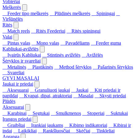
Vobleriai
Meškerės
Feeder tipo meškerės
Plūdinės meškerės
Spiningai
Viršūnėlės
Ritės
Match reels
Ritės Feederiui
Ritės spiningui
Valai
Pintas valas
Mono valas
Pavadėliams
Feeder guma
Kabliukai-avižėlės
Įvairūs Kabliukai
Stintinės avižėlės
Avižėlės
Šėryklos ir svareliai
Metalinės
Plastikinės
Method šėryklos
Pašarinės šėryklos
Svareliai
GYVI MASALAI
Jaukai ir priedai
Aksesuarai
Granuliuoti jaukai
Jaukai
Kiti priedai ir
papildai
Kvapai, dipai, atraktoriai
Masalai
Skysti priedai
Plūdės
Aksesuarai
Karabinai
Segtukai
Smulkmenos
Stoperiai
Suktukai
Įrangos priedai
Graibštai
Įrankiai jaukams
Kibimo indikatoriai
Kibirai ir
indai
Laikikliai
Rankšluosčiai
Skėčiai
Tinkleliai
Apranga