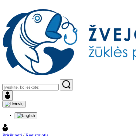
Prisijungti
/
Registruotis