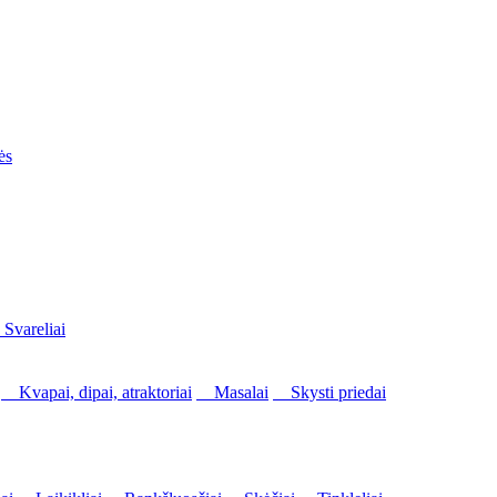
ės
vareliai
Kvapai, dipai, atraktoriai
Masalai
Skysti priedai