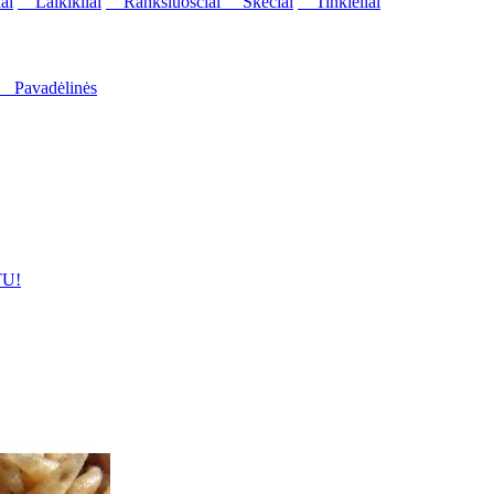
ai
Laikikliai
Rankšluosčiai
Skėčiai
Tinkleliai
Pavadėlinės
U!