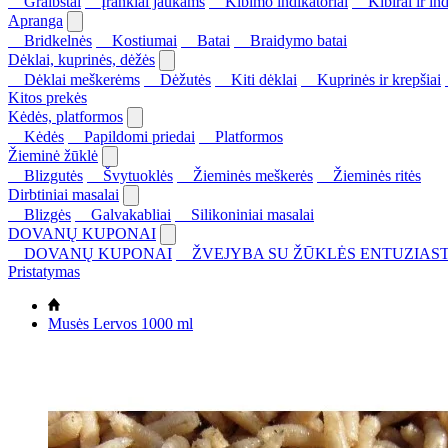
Graibštai
Įrankiai jaukams
Kibimo indikatoriai
Kibirai ir ind
Apranga
Bridkelnės
Kostiumai
Batai
Braidymo batai
Dėklai, kuprinės, dėžės
Dėklai meškerėms
Dėžutės
Kiti dėklai
Kuprinės ir krepšiai
Kitos prekės
Kėdės, platformos
Kėdės
Papildomi priedai
Platformos
Žieminė žūklė
Blizgutės
Švytuoklės
Žieminės meškerės
Žieminės ritės
Dirbtiniai masalai
Blizgės
Galvakabliai
Silikoniniai masalai
DOVANŲ KUPONAI
DOVANŲ KUPONAI
ŽVEJYBA SU ŽŪKLĖS ENTUZIAST
Pristatymas
Musės Lervos 1000 ml