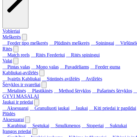
Vobleriai
Meškerės
Feeder tipo meškerės
Plūdinės meškerės
Spiningai
Viršūnėl
Ritės
Match reels
Ritės Feederiui
Ritės spiningui
Valai
Pintas valas
Mono valas
Pavadėliams
Feeder guma
Kabliukai-avižėlės
Įvairūs Kabliukai
Stintinės avižėlės
Avižėlės
Šėryklos ir svareliai
Metalinės
Plastikinės
Method šėryklos
Pašarinės šėryklos
S
GYVI MASALAI
Jaukai ir priedai
Aksesuarai
Granuliuoti jaukai
Jaukai
Kiti priedai ir papildai
Plūdės
Aksesuarai
Karabinai
Segtukai
Smulkmenos
Stoperiai
Suktukai
Įrangos priedai