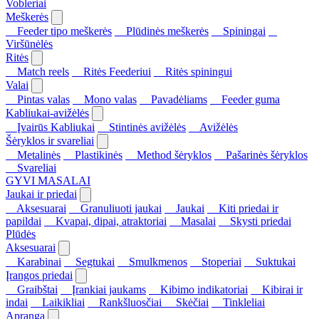
Vobleriai
Meškerės
Feeder tipo meškerės
Plūdinės meškerės
Spiningai
Viršūnėlės
Ritės
Match reels
Ritės Feederiui
Ritės spiningui
Valai
Pintas valas
Mono valas
Pavadėliams
Feeder guma
Kabliukai-avižėlės
Įvairūs Kabliukai
Stintinės avižėlės
Avižėlės
Šėryklos ir svareliai
Metalinės
Plastikinės
Method šėryklos
Pašarinės šėryklos
Svareliai
GYVI MASALAI
Jaukai ir priedai
Aksesuarai
Granuliuoti jaukai
Jaukai
Kiti priedai ir
papildai
Kvapai, dipai, atraktoriai
Masalai
Skysti priedai
Plūdės
Aksesuarai
Karabinai
Segtukai
Smulkmenos
Stoperiai
Suktukai
Įrangos priedai
Graibštai
Įrankiai jaukams
Kibimo indikatoriai
Kibirai ir
indai
Laikikliai
Rankšluosčiai
Skėčiai
Tinkleliai
Apranga