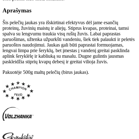
Aprašymas
Šis pelečių jaukas yra išskirtinai efektyvus dėl jame esančių
proteinų, žuvinių maistų ir aliejų. Stiprus kvapas, proteinai, tamsi
spalva su lengvumu traukia visų rušių žuvis. Labai paprastas
paruošimas, užtenka užpurkšti vandeniu, šiek tiek palaukti ir peletės
paruoštos naudojimui. Jaukas gali būti paprastai formuojamas,
lengvai limpa prie šeryklų, bet įmestas į vandenį greitai pasklinda
aplink šeryklėlę ir kabliuką su masalu. Dugne gulintis jausmas
paskleidžia stiprių kvapų debesį ir greitai vilioja žuvis.
Pakuotėje 500g maltų pelečių (birus jaukas).