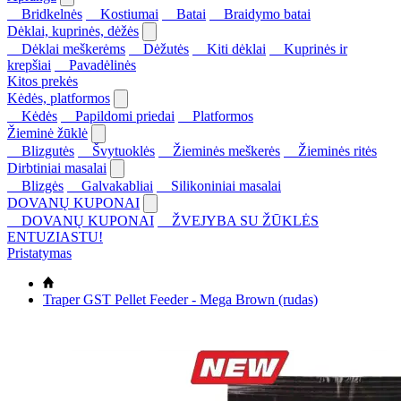
Bridkelnės
Kostiumai
Batai
Braidymo batai
Dėklai, kuprinės, dėžės
Dėklai meškerėms
Dėžutės
Kiti dėklai
Kuprinės ir
krepšiai
Pavadėlinės
Kitos prekės
Kėdės, platformos
Kėdės
Papildomi priedai
Platformos
Žieminė žūklė
Blizgutės
Švytuoklės
Žieminės meškerės
Žieminės ritės
Dirbtiniai masalai
Blizgės
Galvakabliai
Silikoniniai masalai
DOVANŲ KUPONAI
DOVANŲ KUPONAI
ŽVEJYBA SU ŽŪKLĖS
ENTUZIASTU!
Pristatymas
Traper GST Pellet Feeder - Mega Brown (rudas)