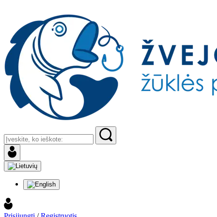
Prisijungti
/
Registruotis