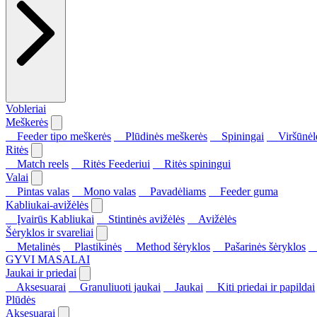
Vobleriai
Meškerės
Feeder tipo meškerės
Plūdinės meškerės
Spiningai
Viršūnėl
Ritės
Match reels
Ritės Feederiui
Ritės spiningui
Valai
Pintas valas
Mono valas
Pavadėliams
Feeder guma
Kabliukai-avižėlės
Įvairūs Kabliukai
Stintinės avižėlės
Avižėlės
Šėryklos ir svareliai
Metalinės
Plastikinės
Method šėryklos
Pašarinės šėryklos
S
GYVI MASALAI
Jaukai ir priedai
Aksesuarai
Granuliuoti jaukai
Jaukai
Kiti priedai ir papildai
Plūdės
Aksesuarai