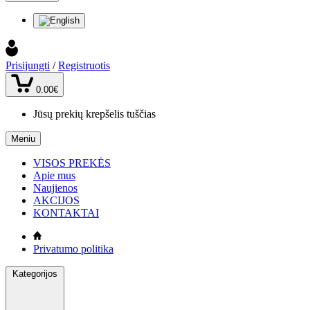
Prisijungti
/
Registruotis
0.00€
Jūsų prekių krepšelis tuščias
Meniu
VISOS PREKĖS
Apie mus
Naujienos
AKCIJOS
KONTAKTAI
Privatumo politika
Kategorijos