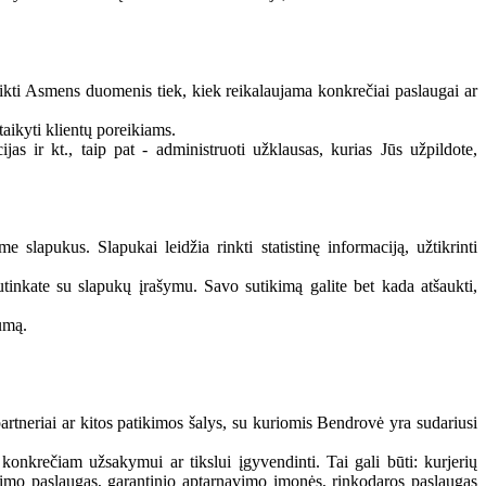
eikti Asmens duomenis tiek, kiek reikalaujama konkrečiai paslaugai ar
taikyti klientų poreikiams.
ijas ir kt., taip pat - administruoti užklausas, kurias Jūs užpildote,
slapukus. Slapukai leidžia rinkti statistinę informaciją, užtikrinti
sutinkate su slapukų įrašymu. Savo sutikimą galite bet kada atšaukti,
lumą.
rtneriai ar kitos patikimos šalys, su kuriomis Bendrovė yra sudariusi
nkrečiam užsakymui ar tikslui įgyvendinti. Tai gali būti: kurjerių
navimo paslaugas, garantinio aptarnavimo įmonės, rinkodaros paslaugas