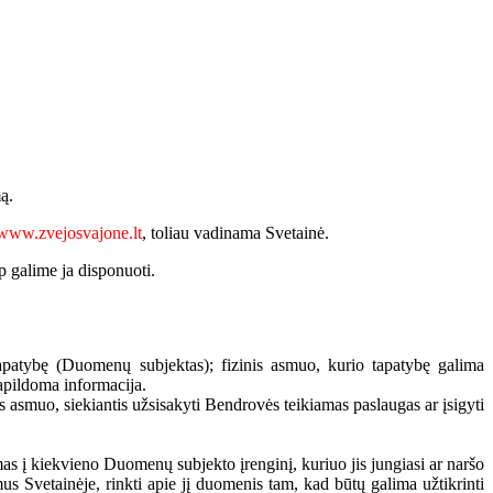
ą.
www.zvejosvajone.lt
, toliau vadinama Svetainė.
p galime ja disponuoti.
tapatybę (Duomenų subjektas); fizinis asmuo, kurio tapatybę galima
 papildoma informacija.
s asmuo, siekiantis užsisakyti Bendrovės teikiamas paslaugas ar įsigyti
amas į kiekvieno Duomenų subjekto įrenginį, kuriuo jis jungiasi ar naršo
s Svetainėje, rinkti apie jį duomenis tam, kad būtų galima užtikrinti