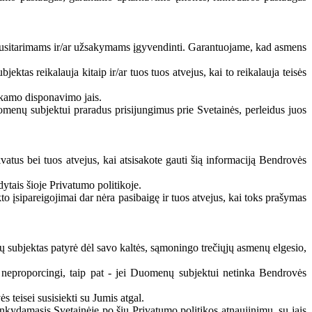
susitarimams ir/ar užsakymams įgyvendinti. Garantuojame, kad asmens
tas reikalauja kitaip ir/ar tuos tuos atvejus, kai to reikalauja teisės
nkamo disponavimo jais.
nų subjektui praradus prisijungimus prie Svetainės, perleidus juos
kvatus bei tuos atvejus, kai atsisakote gauti šią informaciją Bendrovės
ytais šioje Privatumo politikoje.
 įsipareigojimai dar nėra pasibaigę ir tuos atvejus, kai toks prašymas
 subjektas patyrė dėl savo kaltės, sąmoningo trečiųjų asmenų elgesio,
r neproporcingi, taip pat - jei Duomenų subjektui netinka Bendrovės
 teisei susisiekti su Jumis atgal.
ankydamasis Svetainėje po šių Privatumo politikos atnaujinimų, su jais