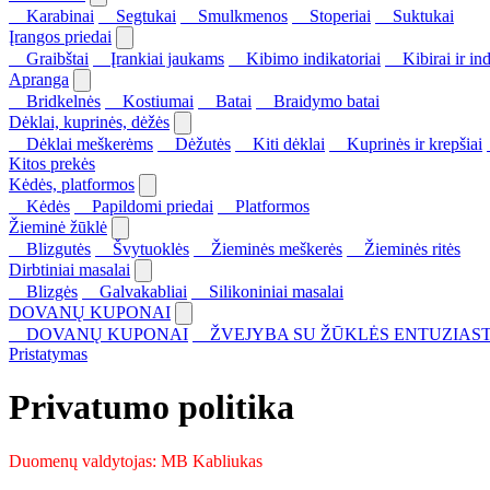
Karabinai
Segtukai
Smulkmenos
Stoperiai
Suktukai
Įrangos priedai
Graibštai
Įrankiai jaukams
Kibimo indikatoriai
Kibirai ir ind
Apranga
Bridkelnės
Kostiumai
Batai
Braidymo batai
Dėklai, kuprinės, dėžės
Dėklai meškerėms
Dėžutės
Kiti dėklai
Kuprinės ir krepšiai
Kitos prekės
Kėdės, platformos
Kėdės
Papildomi priedai
Platformos
Žieminė žūklė
Blizgutės
Švytuoklės
Žieminės meškerės
Žieminės ritės
Dirbtiniai masalai
Blizgės
Galvakabliai
Silikoniniai masalai
DOVANŲ KUPONAI
DOVANŲ KUPONAI
ŽVEJYBA SU ŽŪKLĖS ENTUZIAST
Pristatymas
Privatumo politika
Duomenų valdytojas: MB Kabliukas