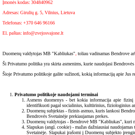
Įmonės kodas: 304840962
Adresas: Girulių g. 5, Vilnius, Lietuva
Telefonas: +370 646 96166
El. paštas: info@zvejosvajone.lt
Duomenų valdytojas MB "Kabliukas"
,
toliau vadinamas Bendrove arb
Ši Privatumo politika yra skirta asmenims, kurie naudojasi Bendrovės
Šioje Privatumo politikoje galite sužinoti, kokią informaciją apie Jus
Privatumo politikoje naudojami terminai
Asmens duomenys - bet kokia informacija apie fizinį a
identifikuoti pagal socialinius, kultūrinius, fiziologinius 
Duomenų subjektas - fizinis asmuo, kuris lankosi Bendrovė
Bendrovės Svetainėje prekiaujamas prekes.
Duomenų valdytojas - Bendrovė MB "Kabliukas"
,
kuri 
Slapukas (angl. cookie) - mažas dažniausiai naudojamas tek
Svetainėje. Slapukai įrašomi į Duomenų subjekto įrengin