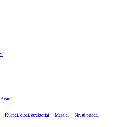
ės
vareliai
Kvapai, dipai, atraktoriai
Masalai
Skysti priedai