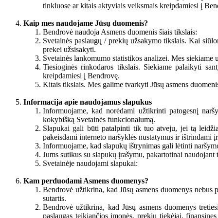
tinkluose ar kitais aktyviais veiksmais kreipdamiesi į Be
Kaip mes naudojame Jūsų duomenis?
Bendrovė naudoja Asmens duomenis šiais tikslais:
Svetainės paslaugų / prekių užsakymo tikslais. Kai siūl
prekei užsisakyti.
Svetainės lankomumo statistikos analizei. Mes siekiame už
Tiesioginės rinkodaros tikslais. Siekiame palaikyti sant
kreipdamiesi į Bendrovę.
Kitais tikslais. Mes galime tvarkyti Jūsų asmens duomenis 
Informacija apie naudojamus slapukus
Informuojame, kad norėdami užtikrinti patogesnį naršymą
kokybišką Svetainės funkcionalumą.
Slapukai gali būti patalpinti tik tuo atveju, jei tą le
pakeisdami interneto naršyklės nustatymus ir ištrindami į
Informuojame, kad slapukų ištrynimas gali lėtinti naršymo
Jums sutikus su slapukų įrašymu, pakartotinai naudojant t
Svetainėje naudojami slapukai:
Kam perduodami Asmens duomenys?
Bendrovė užtikrina, kad Jūsų asmens duomenys nebus perd
sutartis.
Bendrovė užtikrina, kad Jūsų asmens duomenys tretiesi
paslaugas teikiančios įmonės, prekių tiekėjai, finansin