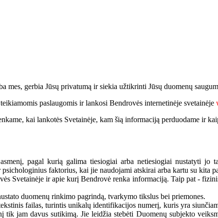
a mes, gerbia Jūsų privatumą ir siekia užtikrinti Jūsų duomenų saugum
 teikiamomis paslaugomis ir lankosi Bendrovės internetinėje svetainėje
 renkame, kai lankotės Svetainėje, kam šią informaciją perduodame ir kai
smenį, pagal kurią galima tiesiogiai arba netiesiogiai nustatyti jo 
ar psichologinius faktorius, kai jie naudojami atskirai arba kartu su kita
s Svetainėje ir apie kurį Bendrovė renka informaciją. Taip pat - fizini
nustato duomenų rinkimo pagrindą, tvarkymo tikslus bei priemones.
stinis failas, turintis unikalų identifikacijos numerį, kuris yra siunči
į tik jam davus sutikimą. Jie leidžia stebėti Duomenų subjekto veiksmu