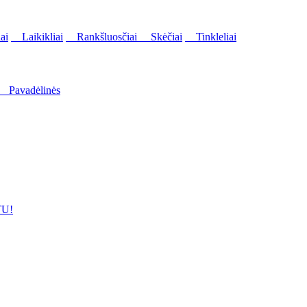
ai
Laikikliai
Rankšluosčiai
Skėčiai
Tinkleliai
Pavadėlinės
U!