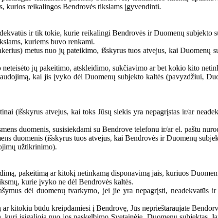
ės, kurios reikalingos Bendrovės tikslams įgyvendinti.
ekvatūs ir tik tokie, kurie reikalingi Bendrovės ir Duomenų subjekto 
ikslams, kuriems buvo renkami.
rius) metus nuo jų pateikimo, išskyrus tuos atvejus, kai Duomenų subjek
neteisėto jų pakeitimo, atskleidimo, sukčiavimo ar bet kokio kito neti
dojimą, kai jis įvyko dėl Duomenų subjekto kaltės (pavyzdžiui, Duome
tinai (išskyrus atvejus, kai toks Jūsų siekis yra nepagrįstas ir/ar neade
 asmens duomenis, susisiekdami su Bendrove telefonu ir/ar el. paštu nurod
mens duomenis (išskyrus tuos atvejus, kai Bendrovės ir Duomenų subjekto
ojimų užtikrinimo).
dimą, pakeitimą ar kitokį netinkamą disponavimą jais, kuriuos Duomenų
ksmų, kurie įvyko ne dėl Bendrovės kaltės.
rašymus dėl duomenų tvarkymo, jei jie yra nepagrįsti, neadekvatūs i
 ar kitokiu būdu kreipdamiesi į Bendrovę, Jūs neprieštaraujate Bendorvės
ką, kuri įsigalioja nuo jos paskelbimo Svetainėje. Duomenų subjektas, l