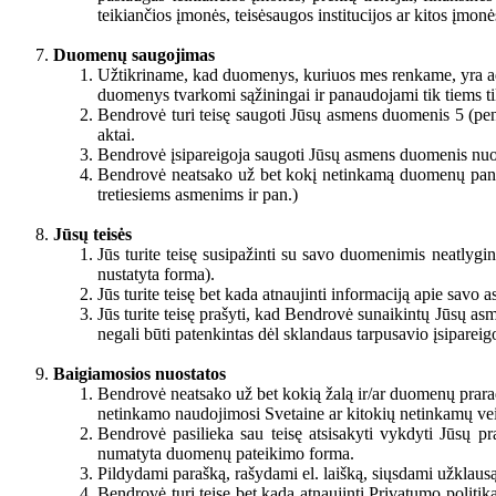
teikiančios įmonės, teisėsaugos institucijos ar kitos įmon
Duomenų saugojimas
Užtikriname, kad duomenys, kuriuos mes renkame, yra ad
duomenys tvarkomi sąžiningai ir panaudojami tik tiems t
Bendrovė turi teisę saugoti Jūsų asmens duomenis 5 (penke
aktai.
Bendrovė įsipareigoja saugoti Jūsų asmens duomenis nuo 
Bendrovė neatsako už bet kokį netinkamą duomenų panau
tretiesiems asmenims ir pan.)
Jūsų teisės
Jūs turite teisę susipažinti su savo duomenimis neatlygin
nustatyta forma).
Jūs turite teisę bet kada atnaujinti informaciją apie savo
Jūs turite teisę prašyti, kad Bendrovė sunaikintų Jūsų as
negali būti patenkintas dėl sklandaus tarpusavio įsipareig
Baigiamosios nuostatos
Bendrovė neatsako už bet kokią žalą ir/ar duomenų prara
netinkamo naudojimosi Svetaine ar kitokių netinkamų vei
Bendrovė pasilieka sau teisę atsisakyti vykdyti Jūsų p
numatyta duomenų pateikimo forma.
Pildydami parašką, rašydami el. laišką, siųsdami užklausą
Bendrovė turi teisę bet kada atnaujinti Privatumo politi