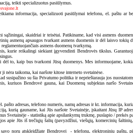
aciją, teikti specializuotus pasiūlymus.
vajone.lt
ikiama informacija, specializuoti pasiūlymai telefonu, el. paštu ar b
ąžiningai, skaidriai ir teisėtai. Patikiname, kad visi asmens duome
zinių asmenų apsaugos tvarkant asmens duomenis ir dėl laisvo tokių d
s, reglamentuojančiais asmens duomenų tvarkymą.
 kurie reikalingi siekiant įgyvendinti Bendrovės tikslus. Garantuoj
singus.
ti dėl to, kaip bus tvarkomi Jūsų duomenys. Mes informuojame, kokia
 ji nėra taikoma, kai naršote kitose interneto svetainėse.
 susipažino su šia Privatumo politika ir neprieštarauja jos nuostatoms.
menis, kuriuos Bendrovė gauna, kai Duomenų subjektas naršo Svetainė
l. pašto adresas, telefono numeris, namų adresas ir kt. informacija, kurią
ją, kurią gauname, kai Jūs naršote Svetainėje, įskaitant Jūsų IP adres
us Svetainėje - statistiką apie apsilankymų trukmę, puslapio / prekės pa
s apie Jūs iš trečiųjų šalių (pavyzdžiui, viešųjų, komercinių šaltinių, so
s savo noru atskleidžiate Bendrovei - telefonu, elektroniniu paštu,