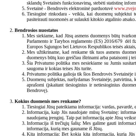
sklandų Svetainės funkcionavimą, stebėti statistinę inform
Svetainė - Bendrovės elektroninė parduotuvė
www.zvejos
Tiesioginė rinkodara - veikla, kai duomenų subjektui te
pasiteirauti nuomonės ar sulaukti kitokio atgalinio atsako.
Bendrosios nuostatos
Mes siekiame, kad Jūsų asmens duomenys būtų tvarkomi s
Parlamento ir Tarybos reglamento (ES) 2016/679 dėl fi
Europos Sąjungos bei Lietuvos Respublikos teisės aktai
Mes užtikriname, kad renkame tik tuos asmens duomenis,
duomenys būtų kuo greičiau ištrinami arba pataisomi į tei
Šia Privatumo politika mes nesiekiame su Jumis susitar
saugoma ir kokias teises Jūs turite.
Privatumo politika galioja tik šios Bendrovės Svetainėje ir
Duomenų subjektas, naršydamas Svetainėje, patvirtina, kad
aprašomi (įskaitant tiesioginius ir netiesioginius duo
Bendrovę).
Kokius duomenis mes renkame?
Tiesiogiai Jūsų pateikiama informacija: vardas, pavardė, e
Informacija, kaip Jūs naudojate mūsų Svetainę: informaci
naudojamą įrenginį. Taip pat informaciją apie Jūsų veiksm
Informacija iš trečiųjų šalių: Mes galime gauti informacijo
informacija, kurią mes gauname iš Jūsų.
Kita informacija: Bet kokia kita informacija, kurią Jū