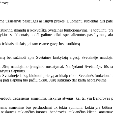
ndrovę.
ome užsisakyti paslaugas ar įsigyti prekes, Duomenų subjektas turi pat
tikrinti sklandų ir kokybišką Svetainės funkcionavimą, ją tobulinti, pri
ykius su klientais, todėl galime teikti specializuotus pasiūlymus, akc
ir kitais tikslais, jei tam esame gavę Jūsų sutikimą.
 bei sužinoti apie Svetainės lankytojų elgesį, Svetainėje naudojame 
idžia Jūsų naudojamo įrenginio nustatymai. Naršydami Svetainėje, Jūs 
rašytus slapukus.
 Svetainėje laiką, blokuoti prieigą ar kitaip riboti Svetainės funkciona
ą patį slapuką tuo pačiu tikslu, Jūsų sutikimo dar kartą neprašysime.
uoti tretiesiems asmenims, išskyrus atvejus, kai tai yra Bendrovės pa
ems asmenims bus perduodami tik tokia apimtimi, kokia yra būtina ko
es paslaugas teikiančios įmonės, bendrovės, teikiančios klientų aptar