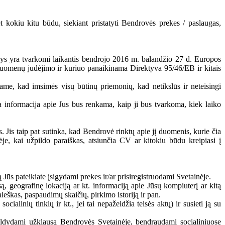
et kokiu kitu būdu, siekiant pristatyti Bendrovės prekes / paslaugas,
nys yra tvarkomi laikantis bendrojo 2016 m. balandžio 27 d. Europos
uomenų judėjimo ir kuriuo panaikinama Direktyva 95/46/EB ir kitais
ame, kad imsimės visų būtinų priemonių, kad netikslūs ir neteisingi
 informacija apie Jus bus renkama, kaip ji bus tvarkoma, kiek laiko
 Jis taip pat sutinka, kad Bendrovė rinktų apie jį duomenis, kurie čia
je, kai užpildo paraiškas, atsiunčia CV ar kitokiu būdu kreipiasi į
 Jūs pateikiate įsigydami prekes ir/ar prisiregistruodami Svetainėje.
ą, geografinę lokaciją ar kt. informaciją apie Jūsų kompiuterį ar kitą
ieškas, paspaudimų skaičių, pirkimo istoriją ir pan.
cialinių tinklų ir kt., jei tai nepažeidžia teisės aktų) ir susieti ją su
 pildydami užklausą Bendrovės Svetainėje, bendraudami socialiniuose