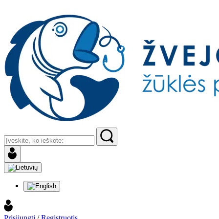
Prisijungti
/
Registruotis