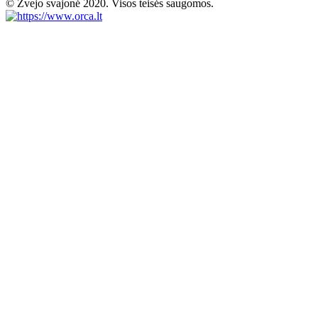
© Žvejo svajonė 2020. Visos teisės saugomos.