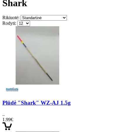
Shark
Rikiuotė:
Rodyti:
Plūdė "Shark" WZ-AJ 1.5g
..
1.99€