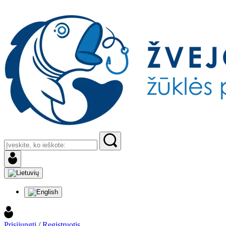
Prisijungti
/
Registruotis