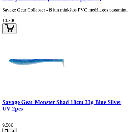
Savage Gear Collapser - iš itin minkštos PVC medžiagos pagaminti
..
10.30€
Savage Gear Monster Shad 18cm 33g Blue Silver
UV 2pcs
..
9.50€