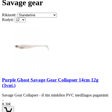
Savage gear
Rikiuotė:
Rodyti:
Purple Ghost Savage Gear Collapser 14cm 12g
(3vnt.)
Savage Gear Collapser - iš itin minkštos PVC medžiagos pagaminti
..
8.30€