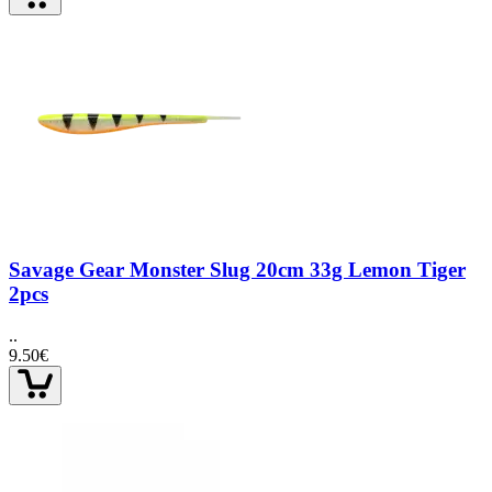
Savage Gear Monster Slug 20cm 33g Lemon Tiger
2pcs
..
9.50€