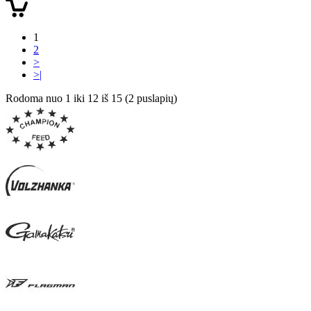
1
2
>
>|
Rodoma nuo 1 iki 12 iš 15 (2 puslapių)