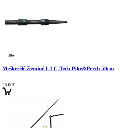
Meškerėlė žieminė LJ C-Tech Pike&Perch 50cm
..
25.00€