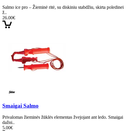
Salmo ice pro – Žieminė ritė, su diskiniu stabdžiu, skirta poledinei
ž..
26.00€
Smaigai Salmo
Privalomas žieminės žūklės elementas žvejojant ant ledo. Smaigai
dažni..
5.00€