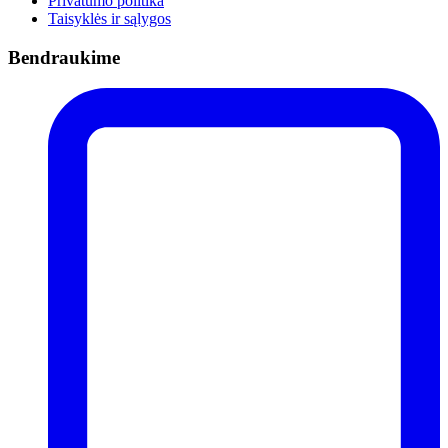
Privatumo politika
Taisyklės ir sąlygos
Bendraukime