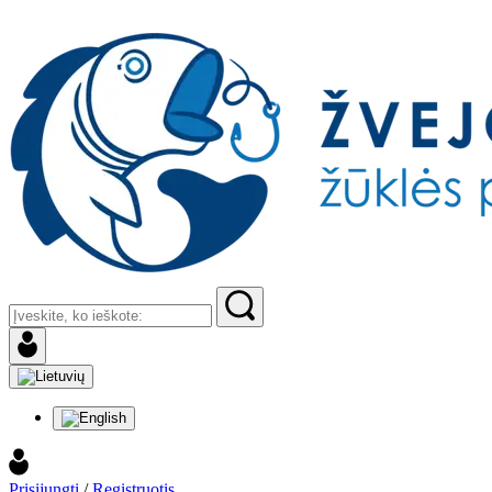
Prisijungti
/
Registruotis