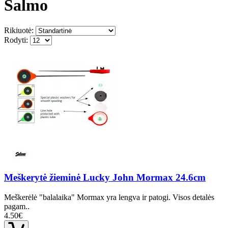
Salmo
Rikiuotė:
Rodyti:
Meškerytė žieminė Lucky John Mormax 24.6cm
Meškerėlė "balalaika" Mormax yra lengva ir patogi. Visos detalės
pagam..
4.50€