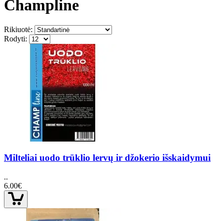
Champline
Rikiuotė:
Rodyti:
Milteliai uodo trūklio lervų ir džokerio išskaidymui
..
6.00€