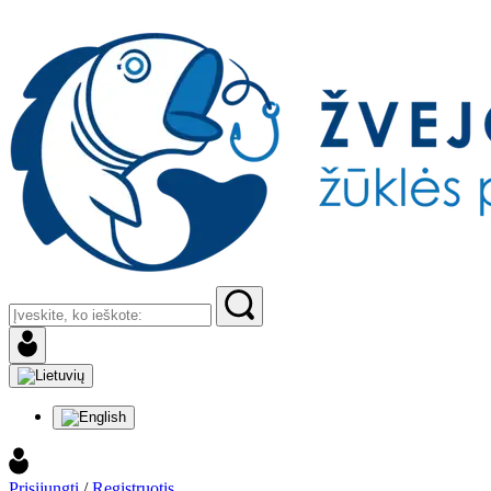
Prisijungti
/
Registruotis