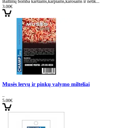
Baltimų bomba karšiams,karpiams,karosams ir netik...
3.00€
Musės lervų ir pinkų valymo milteliai
..
5.00€