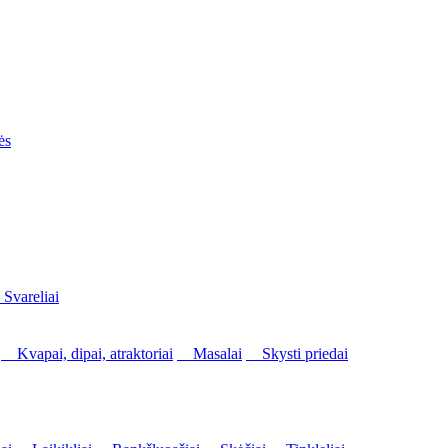
ės
vareliai
Kvapai, dipai, atraktoriai
Masalai
Skysti priedai