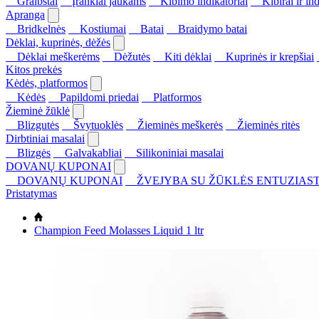
Graibštai
Įrankiai jaukams
Kibimo indikatoriai
Kibirai ir ind
Apranga
Bridkelnės
Kostiumai
Batai
Braidymo batai
Dėklai, kuprinės, dėžės
Dėklai meškerėms
Dėžutės
Kiti dėklai
Kuprinės ir krepšiai
Kitos prekės
Kėdės, platformos
Kėdės
Papildomi priedai
Platformos
Žieminė žūklė
Blizgutės
Švytuoklės
Žieminės meškerės
Žieminės ritės
Dirbtiniai masalai
Blizgės
Galvakabliai
Silikoniniai masalai
DOVANŲ KUPONAI
DOVANŲ KUPONAI
ŽVEJYBA SU ŽŪKLĖS ENTUZIAST
Pristatymas
Champion Feed Molasses Liquid 1 ltr