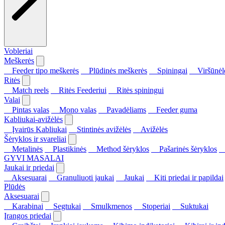
Vobleriai
Meškerės
Feeder tipo meškerės
Plūdinės meškerės
Spiningai
Viršūnėl
Ritės
Match reels
Ritės Feederiui
Ritės spiningui
Valai
Pintas valas
Mono valas
Pavadėliams
Feeder guma
Kabliukai-avižėlės
Įvairūs Kabliukai
Stintinės avižėlės
Avižėlės
Šėryklos ir svareliai
Metalinės
Plastikinės
Method šėryklos
Pašarinės šėryklos
S
GYVI MASALAI
Jaukai ir priedai
Aksesuarai
Granuliuoti jaukai
Jaukai
Kiti priedai ir papildai
Plūdės
Aksesuarai
Karabinai
Segtukai
Smulkmenos
Stoperiai
Suktukai
Įrangos priedai