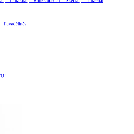
ai
Laikikliai
Rankšluosčiai
Skėčiai
Tinkleliai
Pavadėlinės
U!