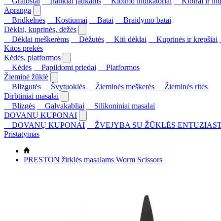
Graibštai
Įrankiai jaukams
Kibimo indikatoriai
Kibirai ir ind
Apranga
Bridkelnės
Kostiumai
Batai
Braidymo batai
Dėklai, kuprinės, dėžės
Dėklai meškerėms
Dėžutės
Kiti dėklai
Kuprinės ir krepšiai
Kitos prekės
Kėdės, platformos
Kėdės
Papildomi priedai
Platformos
Žieminė žūklė
Blizgutės
Švytuoklės
Žieminės meškerės
Žieminės ritės
Dirbtiniai masalai
Blizgės
Galvakabliai
Silikoniniai masalai
DOVANŲ KUPONAI
DOVANŲ KUPONAI
ŽVEJYBA SU ŽŪKLĖS ENTUZIAST
Pristatymas
PRESTON žirklės masalams Worm Scissors