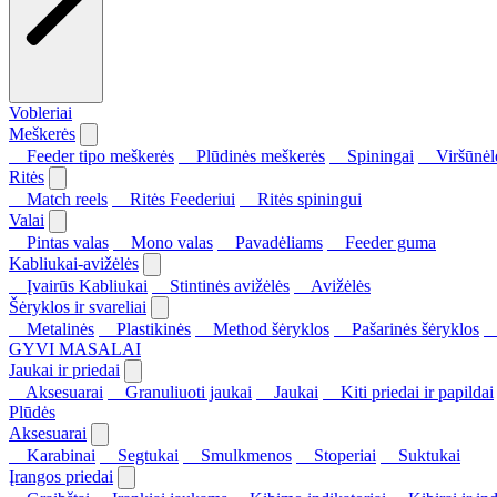
Vobleriai
Meškerės
Feeder tipo meškerės
Plūdinės meškerės
Spiningai
Viršūnėl
Ritės
Match reels
Ritės Feederiui
Ritės spiningui
Valai
Pintas valas
Mono valas
Pavadėliams
Feeder guma
Kabliukai-avižėlės
Įvairūs Kabliukai
Stintinės avižėlės
Avižėlės
Šėryklos ir svareliai
Metalinės
Plastikinės
Method šėryklos
Pašarinės šėryklos
S
GYVI MASALAI
Jaukai ir priedai
Aksesuarai
Granuliuoti jaukai
Jaukai
Kiti priedai ir papildai
Plūdės
Aksesuarai
Karabinai
Segtukai
Smulkmenos
Stoperiai
Suktukai
Įrangos priedai