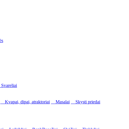
ės
vareliai
Kvapai, dipai, atraktoriai
Masalai
Skysti priedai