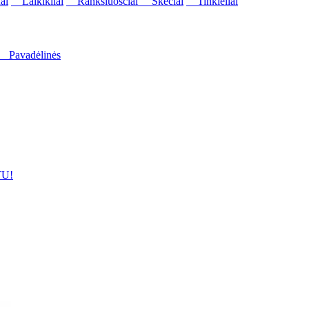
ai
Laikikliai
Rankšluosčiai
Skėčiai
Tinkleliai
Pavadėlinės
U!