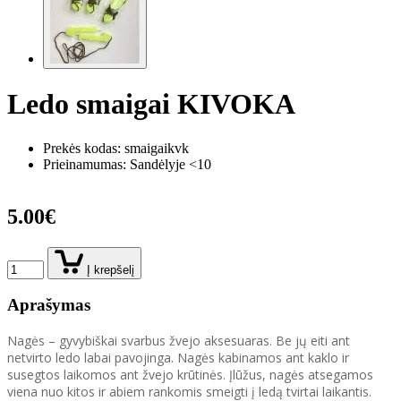
Ledo smaigai KIVOKA
Prekės kodas:
smaigaikvk
Prieinamumas: Sandėlyje <10
5.00€
Į krepšelį
Aprašymas
Nagės – gyvybiškai svarbus žvejo aksesuaras. Be jų eiti ant
netvirto ledo labai pavojinga. Nagės kabinamos ant kaklo ir
susegtos laikomos ant žvejo krūtinės. Įlūžus, nagės atsegamos
viena nuo kitos ir abiem rankomis smeigti į ledą tvirtai laikantis.