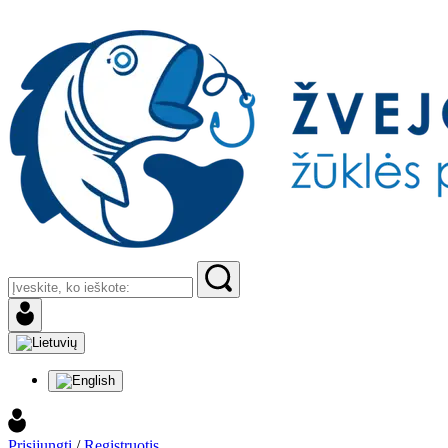
Prisijungti
/
Registruotis