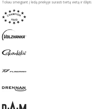
Toliau smeigiant į ledą priekyje surasti tvirtą vietą ir išlipti.