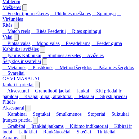
Vobleriai
Meškerės
Feeder tipo meškerės
Plūdinės meškerės
Spiningai
Viršūnėlės
Ritės
Match reels
Ritės Feederiui
Ritės spiningui
Valai
Pintas valas
Mono valas
Pavadėliams
Feeder guma
Kabliukai-avižėlės
Įvairūs Kabliukai
Stintinės avižėlės
Avižėlės
Šėryklos ir svareliai
Metalinės
Plastikinės
Method šėryklos
Pašarinės šėryklos
Svareliai
GYVI MASALAI
Jaukai ir priedai
Aksesuarai
Granuliuoti jaukai
Jaukai
Kiti priedai ir
papildai
Kvapai, dipai, atraktoriai
Masalai
Skysti priedai
Plūdės
Aksesuarai
Karabinai
Segtukai
Smulkmenos
Stoperiai
Suktukai
Įrangos priedai
Graibštai
Įrankiai jaukams
Kibimo indikatoriai
Kibirai ir
indai
Laikikliai
Rankšluosčiai
Skėčiai
Tinkleliai
Apranga