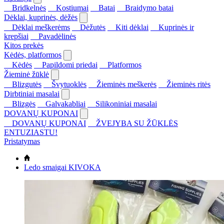
Bridkelnės
Kostiumai
Batai
Braidymo batai
Dėklai, kuprinės, dėžės
Dėklai meškerėms
Dėžutės
Kiti dėklai
Kuprinės ir
krepšiai
Pavadėlinės
Kitos prekės
Kėdės, platformos
Kėdės
Papildomi priedai
Platformos
Žieminė žūklė
Blizgutės
Švytuoklės
Žieminės meškerės
Žieminės ritės
Dirbtiniai masalai
Blizgės
Galvakabliai
Silikoniniai masalai
DOVANŲ KUPONAI
DOVANŲ KUPONAI
ŽVEJYBA SU ŽŪKLĖS
ENTUZIASTU!
Pristatymas
Ledo smaigai KIVOKA